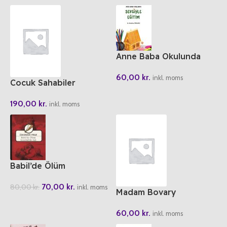
Anne Baba Okulunda
Sevgiyle Egitim
60,00
kr.
inkl. moms
Cocuk Sahabiler
190,00
kr.
inkl. moms
Babil’de Ölüm
Istanbul’da Ask
70,00
kr.
80,00
kr.
inkl. moms
Madam Bovary
60,00
kr.
inkl. moms