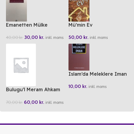
Emanetten Mülke
Mü’min Ev
30,00
kr.
50,00
kr.
40,00
kr.
inkl. moms
inkl. moms
Islam’da Meleklere Iman
10,00
kr.
inkl. moms
Bulugu’l Meram Ahkam
Hadisleri
60,00
kr.
70,00
kr.
inkl. moms