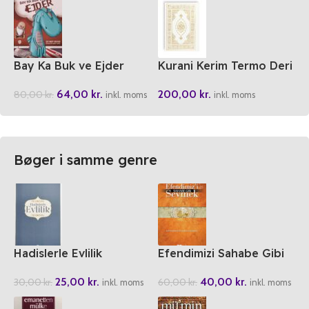
Bay Ka Buk ve Ejder
Kurani Kerim Termo Deri
64,00
kr.
200,00
kr.
80,00
kr.
inkl. moms
inkl. moms
Bøger i samme genre
Hadislerle Evlilik
Efendimizi Sahabe Gibi
Sevmek
25,00
kr.
40,00
kr.
30,00
kr.
60,00
kr.
inkl. moms
inkl. moms