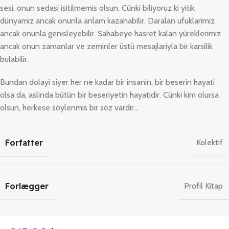
sesi, onun sedasi isitilmemis olsun. Cünki biliyoruz ki yitik
dünyamiz ancak onunla anlam kazanabilir. Daralan ufuklarimiz
ancak onunla genisleyebilir. Sahabeye hasret kalan yüreklerimiz
ancak onun zamanlar ve zeminler üstü mesajlariyla bir karsilik
bulabilir.
Bundan dolayi siyer her ne kadar bir insanin, bir beserin hayati
olsa da, aslinda bütün bir beseriyetin hayatidir. Cünki kim olursa
olsun, herkese söylenmis bir söz vardir…
Forfatter
Kolektif
Forlægger
Profil Kitap