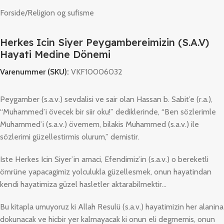
Forside
/
Religion og sufisme
Herkes Icin Siyer Peygambereimizin (S.A.V)
Hayati Medine Dönemi
Varenummer (SKU):
VKF10006032
Peygamber (s.a.v.) sevdalisi ve sair olan Hassan b. Sabit’e (r.a.),
“Muhammed’i övecek bir siir oku!” dediklerinde, “Ben sözlerimle
Muhammed’i (s.a.v.) övemem, bilakis Muhammed (s.a.v.) ile
sözlerimi güzellestirmis olurum,” demistir.
Iste Herkes Icin Siyer’in amaci, Efendimiz’in (s.a.v.) o bereketli
ömrüne yapacagimiz yolculukla güzellesmek, onun hayatindan
kendi hayatimiza güzel hasletler aktarabilmektir…
Bu kitapla umuyoruz ki Allah Resulü (s.a.v.) hayatimizin her alanina
dokunacak ve hicbir yer kalmayacak ki onun eli degmemis, onun