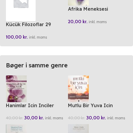
Afrika Meneksesi
Tanzanyadan Gecen
20,00
kr.
Yasam Köprüleri
inkl. moms
Kücük Filozoflar 29
Simone Weil Unutkanlar
100,00
kr.
Kralligi’nda
inkl. moms
Bøger i samme genre
Hanimlar Icin Inciler
Mutlu Bir Yuva Icin
(Hanimlar Muhtevali
30,00
kr.
30,00
kr.
40,00
kr.
40,00
kr.
Hadisi Serifler)
inkl. moms
inkl. moms