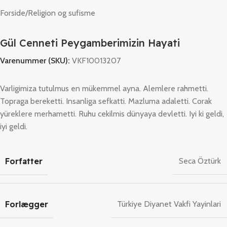
Forside
/
Religion og sufisme
Gül Cenneti Peygamberimizin Hayati
Varenummer (SKU):
VKF10013207
Varligimiza tutulmus en mükemmel ayna. Alemlere rahmetti.
Topraga bereketti. Insanliga sefkatti. Mazluma adaletti. Corak
yüreklere merhametti. Ruhu cekilmis dünyaya devletti. Iyi ki geldi,
iyi geldi.
Forfatter
Seca Öztürk
Forlægger
Türkiye Diyanet Vakfi Yayinlari