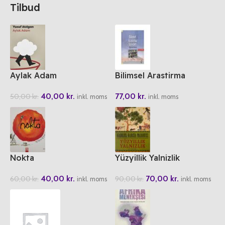
Tilbud
Aylak Adam
Bilimsel Arastirma
Sürecleri El Kitabi
40,00
kr.
77,00
kr.
50,00
kr.
inkl. moms
inkl. moms
Nokta
Yüzyillik Yalnizlik
40,00
kr.
70,00
kr.
60,00
kr.
90,00
kr.
inkl. moms
inkl. moms