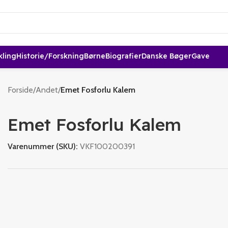
kling
Historie/forskning
Børne
Biografier
Danske Bøger
Gave
Forside
/
Andet
/
Emet Fosforlu Kalem
Emet Fosforlu Kalem
Varenummer (SKU):
VKF100200391