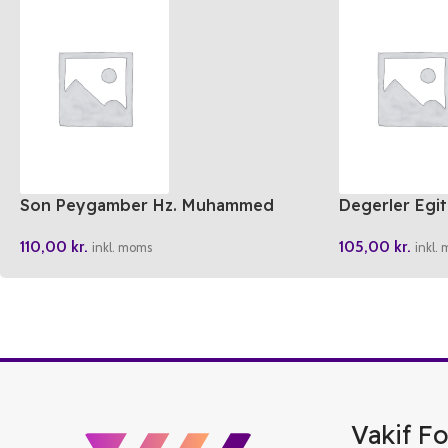
Son Peygamber Hz. Muhammed
Degerler Egiti
Siyeri Nebi Türkce/Arapca
Arayan Cocu
110,00
kr.
105,00
kr.
inkl. moms
inkl.
Vakif Fo