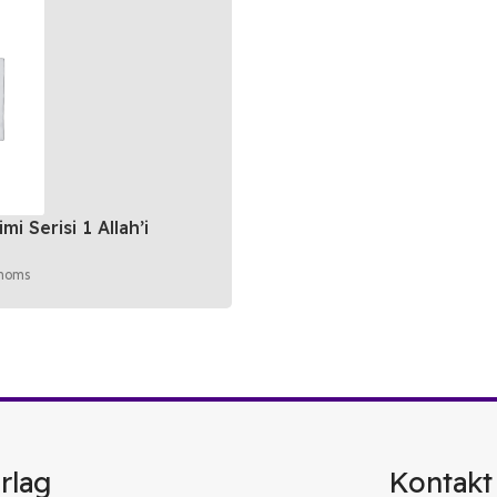
mi Serisi 1 Allah’i
k
 moms
rlag
Kontakt