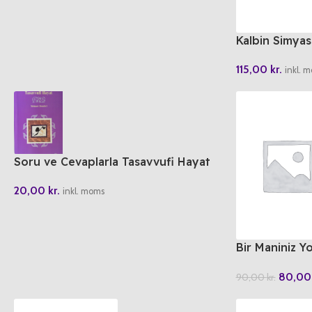
Kalbin Simyas
115,00
kr.
inkl. 
Soru ve Cevaplarla Tasavvufi Hayat
20,00
kr.
inkl. moms
Bir Maniniz Y
Gelecek
80,0
90,00
kr.