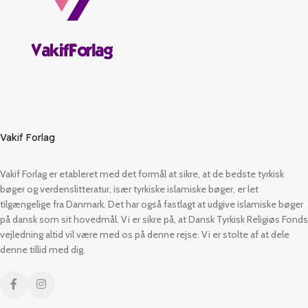
Vakif Forlag
Vakif Forlag er etableret med det formål at sikre, at de bedste tyrkisk
bøger og verdenslitteratur, især tyrkiske islamiske bøger, er let
tilgængelige fra Danmark. Det har også fastlagt at udgive islamiske bøger
på dansk som sit hovedmål. Vi er sikre på, at Dansk Tyrkisk Religiøs Fonds
vejledning altid vil være med os på denne rejse. Vi er stolte af at dele
denne tillid med dig.