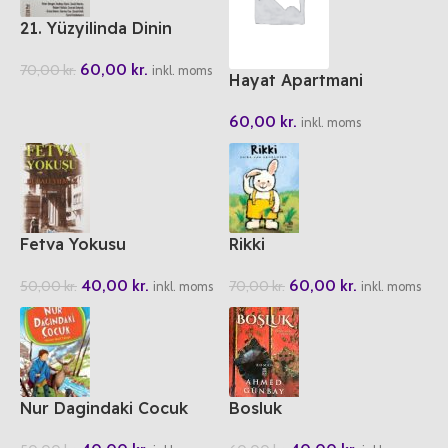
21. Yüzyilinda Dinin
Gelecegi Kutsalin
60,00
kr.
70,00
kr.
Dönüsü
inkl. moms
Hayat Apartmani
60,00
kr.
inkl. moms
Fetva Yokusu
Rikki
40,00
kr.
60,00
kr.
50,00
kr.
70,00
kr.
inkl. moms
inkl. moms
Nur Dagindaki Cocuk
Bosluk