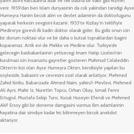
yarim asrini hastalarina adar ve tek basina bir vakif gibi hizmet
verir. 1959’dan beri Islam dunyasinin da cok yakindan tanidigi Ayse
Humeyra Hanim bircok alim ve devlet adaminin da doktorlugunu
yaparak herkesin sevgisini kazanir. 1953’te Kizilay’in teklifiyle
Medine’ye gorevli ilk kadin doktor olarak gider. Bu gidis onun icin
bir donum noktasi olur ve bir daha o kutsal topraklardan bagini
koparamaz. Artik evi de Mekke ve Medine olur. Turkiye’de
gelecegin basbakanlarinin yetisecegi Imam Hatip Liseleri’nin
kurulmasi icin insanustu gayretler gosteren Mahmud Celaleddin
Okten’in kizi olan Ayse Humeyra Okten, kendisiyle yapilan bu
soyleside, babasini ve cevresini ozel olarak anlatiyor, Mehmed
Zahid Kotku, Babanzade Ahmed Naim, yahiru’l-Mevlevi, Mehmed
Ali Ayni, Mahir Iz, Nurettin Topcu, Orhan Okay, Ismail Fenni
Ertugrul, Mustafa Sekip Tunc, Kucuk Huseyin Efendi ve Mehmed
Akif Ersoy gibi bir doneme damgasini vurmus ilim adamlarinin
hayatina dair simdiye kadar hic bilinmeyen bircok anekdot
aktariyor.