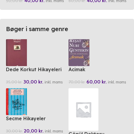
40,00
kr.
40,00
kr.
50,00
kr.
60,00
kr.
inkl. moms
inkl. moms
Bøger i samme genre
Dede Korkut Hikayeleri
Acimak
30,00
kr.
60,00
kr.
35,00
kr.
70,00
kr.
inkl. moms
inkl. moms
Secme Hikayeler
20,00
kr.
30,00
kr.
inkl. moms
Gönül Doktoru