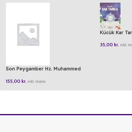
Kücük Kar Ta
35,00
kr.
inkl. 
Son Peygamber Hz. Muhammed
(SAS) Siyeri Nebi (Osmanlica-Türkce)
155,00
kr.
inkl. moms