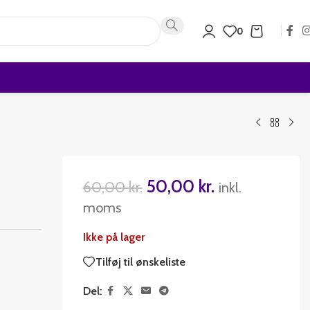
0
50,00
kr.
60,00
kr.
inkl.
moms
Ikke på lager
Tilføj til ønskeliste
Del: