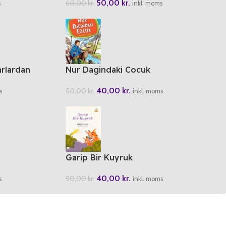
50,00
kr.
60,00
kr.
s
inkl. moms
rlardan
Nur Dagindaki Cocuk
40,00
kr.
50,00
kr.
inkl. moms
s
Garip Bir Kuyruk
40,00
kr.
50,00
kr.
s
inkl. moms