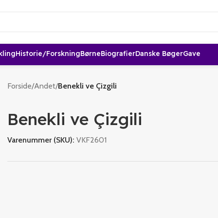
kling
Historie/forskning
Børne
Biografier
Danske Bøger
Gave
Forside
/
Andet
/
Benekli ve Çizgili
Benekli ve Çizgili
Varenummer (SKU):
VKF2601