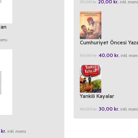
20,00
kr.
30,00
kr.
inkl. mom
zan
moms
Cumhuriyet Öncesi Yaza
Cocuklara Hikayeler
40,00
kr.
50,00
kr.
inkl. mom
Yankili Kayalar
30,00
kr.
40,00
kr.
inkl. mom
0
kr.
inkl. moms