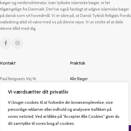
bøger og verdenslitteratur, især tyrkiske islamiske bøger, er let
tilgængelige fra Danmark. Det har også fastlagt at udgive islamiske bøger
på dansk som sit hovedmål. Vi er sikre på, at Dansk Tyrkisk Religiøs Fonds
vejledning altid vil være med os på denne rejse. Vi er stolte af at dele
denne tillid med dig.
Kontakt
Praktisk
Paul Bergsøes Vej 14,
Alle Bøger
2600 Glostrup
Tilbud
Vi værdsætter dit privatliv
CVR: 42813915
Om os
Handelsbetingelser
Vi bruger cookies til at forbedre din browseroplevelse, vise
admin@vakifforlag.dk
Kontakt
personlige reklamer eller indhold og analysere trafikken på
+45 26 24 2354
vores netsted. Ved at klikke på "Accepter Alle Cookies" giver du
dit samtykke til vores brug af cookies.
Vakif Forlag @ 2024 | Power by
NemBestil ApS