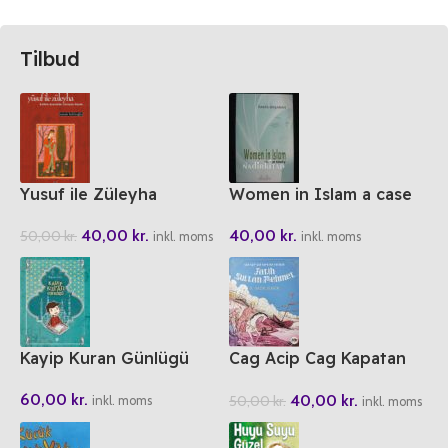
Tilbud
Yusuf ile Züleyha
Women in Islam a case
study
40,00
kr.
40,00
kr.
50,00
kr.
inkl. moms
inkl. moms
Kayip Kuran Günlügü
Cag Acip Cag Kapatan
Padisah Fatih Sultan
60,00
kr.
40,00
kr.
50,00
kr.
Mehmet
inkl. moms
inkl. moms