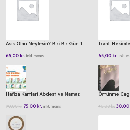
Asik Olan Neylesin? Biri Bir Gün 1
Iranli Hekimle
65,00
kr.
65,00
kr.
inkl. moms
inkl. 
Hafiza Kartlari Abdest ve Namaz
Örtünme Cagr
75,00
kr.
30,0
90,00
kr.
40,00
kr.
inkl. moms