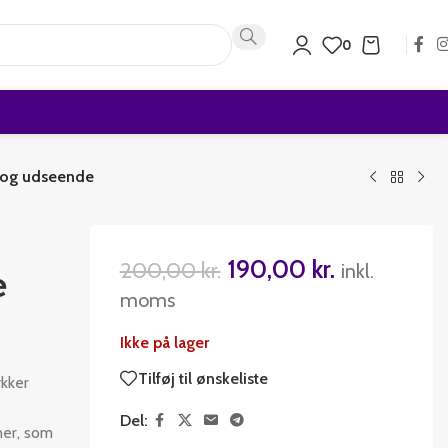
0
 og udseende
190,00
kr.
200,00
kr.
inkl.
e
moms
Ikke på lager
Tilføj til ønskeliste
ykker
Del:
ner, som