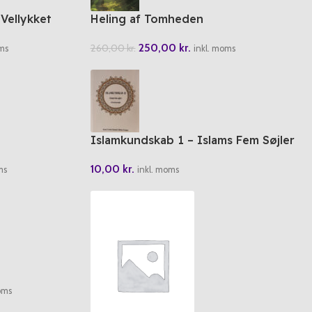
Vellykket
Heling af Tomheden
250,00
kr.
260,00
kr.
inkl. moms
ms
Islamkundskab 1 – Islams Fem Søjler
10,00
kr.
ms
inkl. moms
oms