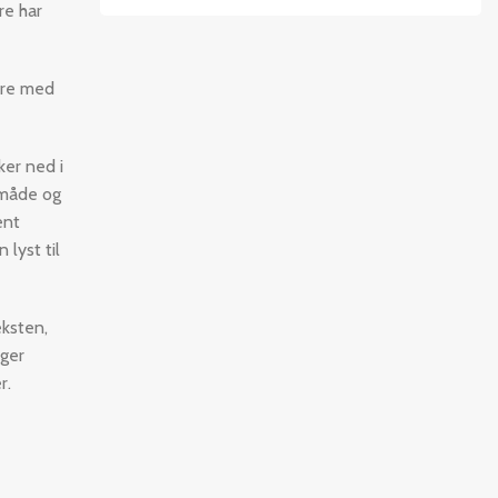
re har
ære med
er ned i
emåde og
ent
 lyst til
eksten,
nger
r.