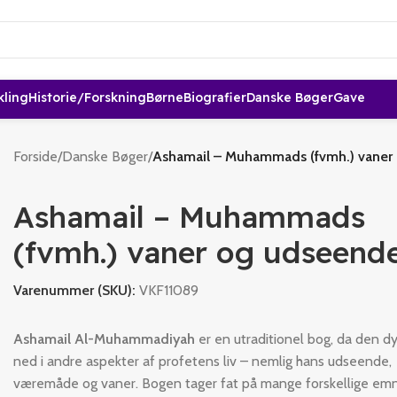
kling
Historie/forskning
Børne
Biografier
Danske Bøger
Gave
Forside
/
Danske Bøger
/
Ashamail – Muhammads (fvmh.) vaner
Ashamail – Muhammads
(fvmh.) vaner og udseend
Varenummer (SKU):
VKF11089
Ashamail Al-Muhammadiyah
er en utraditionel bog, da den d
ned i andre aspekter af profetens liv – nemlig hans udseende,
væremåde og vaner. Bogen tager fat på mange forskellige em