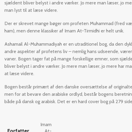
sjældent bliver belyst i andre værker. Jo mere man læser, jo me
man lyst til at læse videre.
Der er skrevet mange bøger om profeten Muhammad (fred v
ham), men denne klassiker af Imam At-Tirmidhi er helt unik.
Ashamail Al-Muhammadiyah er en utraditionel bog, da den dykk
andre aspekter af profetens liv – nemlig hans udseende, vær
vaner. Bogen tager fat på mange forskellige emner, som sjæld
bliver belyst i andre værker. Jo mere man læser, jo mere har man
at læse videre.
Bogen består primært af den danske oversættelse af originalt
men for at bevare den arabiske ordlyd, består bogens beretni
både på dansk og arabisk. Det er en hard cover bog på 279 side
Imam
Forfatter
At-