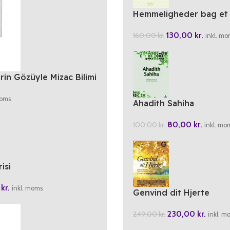
Hemmeligheder bag et 
Ægteskab
130,00
kr.
160,00
kr.
inkl. mo
rin Gözüyle Mizac Bilimi
moms
Ahadith Sahiha
80,00
kr.
100,00
kr.
inkl. mo
isi
0
kr.
inkl. moms
Genvind dit Hjerte
230,00
kr.
249,00
kr.
inkl. m