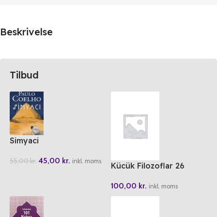
Beskrivelse
Tilbud
Simyaci
45,00
kr.
55,00
kr.
inkl. moms
Kücük Filozoflar 26
Böyle Söylüyordu
100,00
kr.
Nietzsche
inkl. moms