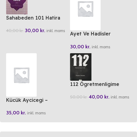
Sahabeden 101 Hatira
30,00
kr.
40,00
kr.
inkl. moms
Ayet Ve Hadisler
Isiginda Ramazan Oruc
30,00
kr.
Ve Zekat
inkl. moms
112 Ögretmenligime
Notlar
40,00
kr.
50,00
kr.
inkl. moms
Kücük Aycicegi –
Doganin Essiz Hikayeleri
35,00
kr.
5
inkl. moms