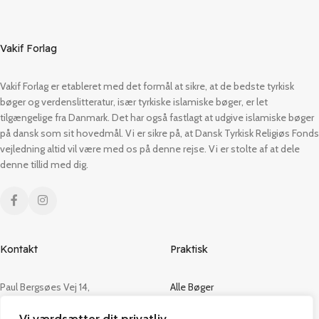
Vakif Forlag
Vakif Forlag er etableret med det formål at sikre, at de bedste tyrkisk
bøger og verdenslitteratur, især tyrkiske islamiske bøger, er let
tilgængelige fra Danmark. Det har også fastlagt at udgive islamiske bøger
på dansk som sit hovedmål. Vi er sikre på, at Dansk Tyrkisk Religiøs Fonds
vejledning altid vil være med os på denne rejse. Vi er stolte af at dele
denne tillid med dig.
Kontakt
Praktisk
Paul Bergsøes Vej 14,
Alle Bøger
2600 Glostrup
Tilbud
CVR: 42813915
Om os