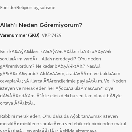
Forside
/
Religion og sufisme
Allah’ı Neden Göremiyorum?
Varenummer (SKU):
VKF17429
Ben kÃ¼Ã§Ã¼kken kÃ¼Ã§Ã¼cÃ¼kken bÃ¼sbÃ¼yÃ¼k
sorularÄ±m vardÄ±… Allah neredeydi? O’nu neden
gÃ¶remiyordum? Ne kadar bÃ¼yÃ¼ktÃ¼? NasÄ±l
gÃ¶rÃ¼nÃ¼yordu? AldÄ±ÄÄ±m, aradÄ±ÄÄ±m ve bulduÄum
cevaplarÄ±; yÄ±llarca Ã¶Ärencilerimle paylaÅtÄ±m. Ve “Neden
isteyen ve merak eden her Ã§ocuÄa ulaÅmasÄ±n?” diye
dÃ¼ÅÃ¼ndÃ¼m. Ä°Åte elinizdeki bu seri tam olarak bÃ¶yle
ortaya Ã§Ä±ktÄ±.
Rabbini merak eden, O’nu daha da Ã§ok tanÄ±mak isteyen
meraklÄ± miniklerin sorularÄ±na verilebilecek birbirinden makul
yanÄ±tlarÄ±, en anlaÅÄ±lÄ±r Åekilde aktarmaya