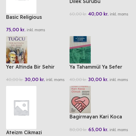
Dilek Surubu
40,00
kr.
60,00
kr.
inkl. moms
Basic Religious
Knowledge
75,00
kr.
inkl. moms
Yer Altinda Bir Sehir
Ya Tahammül Ya Sefer
30,00
kr.
30,00
kr.
40,00
kr.
40,00
kr.
inkl. moms
inkl. moms
Bagirmayan Kari Koca
Olmak
65,00
kr.
80,00
kr.
inkl. moms
Ateizm Cikmazi