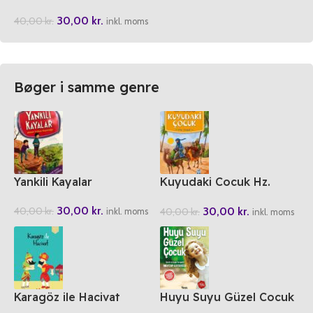
30,00
kr.
40,00
kr.
inkl. moms
Bøger i samme genre
Yankili Kayalar
Kuyudaki Cocuk Hz.
Yusuf
30,00
kr.
30,00
kr.
40,00
kr.
40,00
kr.
inkl. moms
inkl. moms
Karagöz ile Hacivat
Huyu Suyu Güzel Cocuk