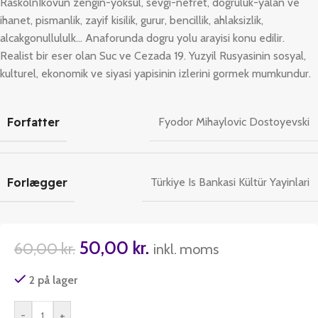
RaskolnIkovun zengin-yoksul, sevgi-nefret, dogruluk-yalan ve
ihanet, pismanlik, zayif kisilik, gurur, bencillik, ahlaksizlik,
alcakgonullululk… Anaforunda dogru yolu arayisi konu edilir.
Realist bir eser olan Suc ve Cezada 19. Yuzyil Rusyasinin sosyal,
kulturel, ekonomik ve siyasi yapisinin izlerini gormek mumkundur.
Forfatter
Fyodor Mihaylovic Dostoyevski
Forlægger
Türkiye Is Bankasi Kültür Yayinlari
50,00
kr.
60,00
kr.
inkl. moms
2 på lager
-
+