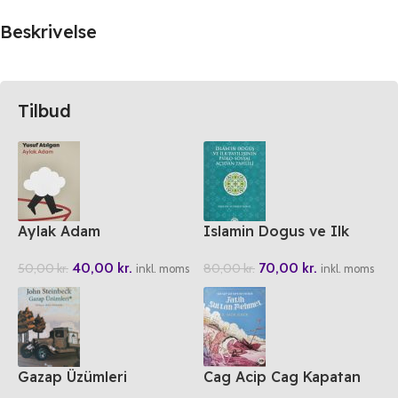
Beskrivelse
Tilbud
Aylak Adam
Islamin Dogus ve Ilk
Yayilisin Psiko-Sosyal
40,00
kr.
70,00
kr.
50,00
kr.
80,00
kr.
Acidan Tahlil
inkl. moms
inkl. moms
Gazap Üzümleri
Cag Acip Cag Kapatan
Padisah Fatih Sultan