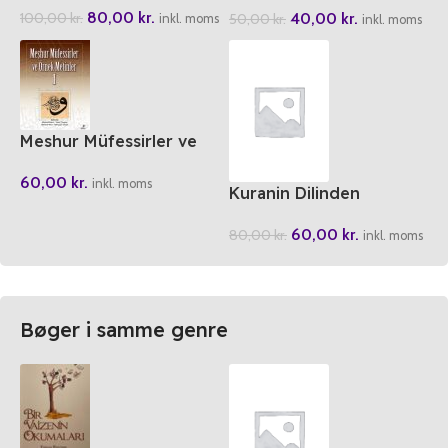
80,00
kr.
40,00
kr.
100,00
kr.
50,00
kr.
Mehmet
inkl. moms
inkl. moms
Meshur Müfessirler ve
Örnek Metinler 1
60,00
kr.
inkl. moms
Kuranin Dilinden
Mutlulugun Alfabesi
60,00
kr.
80,00
kr.
inkl. moms
Bøger i samme genre