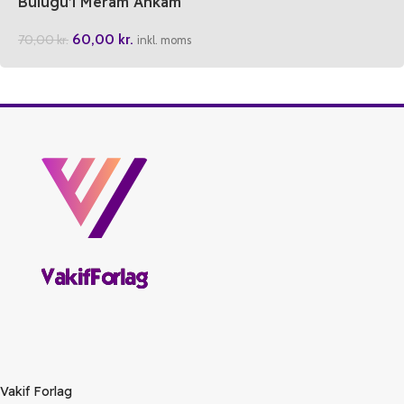
Bulugu’l Meram Ahkam
Hadisleri
60,00
kr.
70,00
kr.
inkl. moms
Vakif Forlag