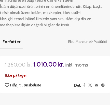
en hacimli eseri olup tefsire dair erken devir
İslâm düşüncesi ürünlerinin en önemlilerindendir. Kitap, başta
tefsir olmak üzere kelâm, mezhepler, fıkıh, usûl-i
fıkıh gibi temel İslâmî ilimlerin yanı sıra İslâm dışı din ve
mezheplere ilişkin değerli bilgiler de içerir.
Forfatter
Ebu Mansur el-Matüridi
1.010,00
kr.
1.260,00
kr.
inkl. moms
Ikke på lager
Tilføj til ønskeliste
Del: