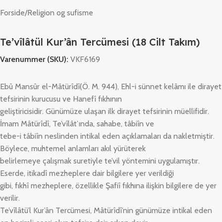
Forside
/
Religion og sufisme
Te’vîlâtül Kur’ân Tercümesi (18 Cilt Takım)
Varenummer (SKU):
VKF6169
Ebû Mansûr el-Mâtürîdî(Ö. M. 944), Ehl-i sünnet kelâmı ile dirayet
tefsirinin kurucusu ve Hanefî fıkhının
geliştiricisidir. Günümüze ulaşan ilk dirayet tefsirinin müellifidir.
İmam Mâtürîdî, Te’vîlât’ında, sahabe, tâbiîn ve
tebe-i tâbiîn neslinden intikal eden açıklamaları da nakletmiştir.
Böylece, muhtemel anlamları akıl yürüterek
belirlemeye çalışmak suretiyle te’vil yöntemini uygulamıştır.
Eserde, itikadî mezheplere dair bilgilere yer verildiği
gibi, fıkhî mezheplere, özellikle Şafiî fıkhına ilişkin bilgilere de yer
verilir.
Te’vîlâtü’l Kur’ân Tercümesi, Mâtürîdî’nin günümüze intikal eden