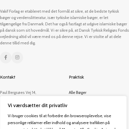
Vakif Forlag er etableret med det formål at sikre, at de bedste tyrkisk
bøger og verdenslitteratur, især tyrkiske islamiske bøger, er let
tilgængelige fra Danmark. Det har også fastlagt at udgive islamiske bøger
på dansk som sit hovedmål. Vi er sikre på, at Dansk Tyrkisk Religiøs Fonds
vejledning altid vil være med os på denne rejse. Vi er stolte af at dele
denne tillid med dig.
Kontakt
Praktisk
Paul Bergsøes Vej 14,
Alle Bøger
2600 Glostrup
Tilbud
Vi værdsætter dit privatliv
CVR: 42813915
Om os
Handelsbetingelser
Vi bruger cookies til at forbedre din browseroplevelse, vise
admin@vakifforlag.dk
Kontakt
personlige reklamer eller indhold og analysere trafikken på
+45 26 24 2354