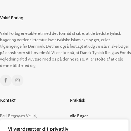
Vakif Forlag
Vakif Forlag er etableret med det formål at sikre, at de bedste tyrkisk
bøger og verdenslitteratur, især tyrkiske islamiske bøger, er let
tilgængelige fra Danmark. Det har også fastlagt at udgive islamiske bøger
på dansk som sit hovedmål. Vi er sikre på, at Dansk Tyrkisk Religiøs Fonds
vejledning altid vil være med os på denne rejse. Vi er stolte af at dele
denne tillid med dig.
Kontakt
Praktisk
Paul Bergsøes Vej 14,
Alle Bøger
2600 Glostrup
Tilbud
Vi værdsætter dit privatliv
CVR: 42813915
Om os