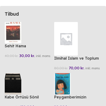
Tilbud
Sehit Hama
30,00
kr.
40,00
kr.
inkl. moms
Ilmihal Islam ve Toplum
2
70,00
kr.
80,00
kr.
inkl. moms
Kabe Örtüsü Sönil
Peygamberimizin
Seccade
Arkadaslari 4 Enes bin