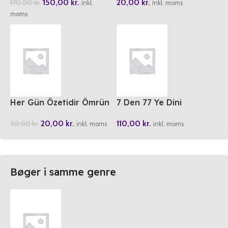
150,00
kr.
20,00
kr.
170,00
kr.
Malik
inkl.
inkl. moms
moms
Her Gün Özetidir Ömrün
7 Den 77 Ye Dini
Bulmacalar
20,00
kr.
110,00
kr.
30,00
kr.
inkl. moms
inkl. moms
Bøger i samme genre