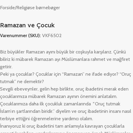
Forside
/
Religiøse børnebøger
Ramazan ve Çocuk
Varenummer (SKU):
VKF6502
Biz büyükler Ramazan ayını büyük bir coşkuyla karşılarız. Çünkü
biliriz ki mübarek Ramazan ayı Müslümanlara rahmet ve mağfiret
getirir.
Peki ya çocuklar? Çocuklar için “Ramazan” ne ifade ediyor? “Oruç
tutmak” ne demektir?
Sevgili ebeveynler, gelin hep birlikte, oruç ibadetini merak eden
çocuklarımıza mübarek Ramazan ayının önemini anlatalım.
Çocuklarımıza daha ilk çocukluk zamanlarında
“
Oruç tutmak
İslam’ın şartlarından biridir.” diyelim ve oruç ibadetinin insanı nasıl
terbiye ettiğini öğrenmelerine yardımcı olalım.
İnanıyoruz ki oruç ibadetini tam anlamıyla kavrayan çocuklarla