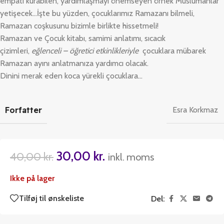
empati kurabilen, yardımlaşmayı önemseyen örnek Müslümanlar
yetişecek…İşte bu yüzden, çocuklarımız Ramazanı bilmeli,
Ramazan coşkusunu bizimle birlikte hissetmeli!
Ramazan ve Çocuk kitabı, samimi anlatımı, sıcacık
çizimleri,
eğlenceli – öğretici etkinlikleriyle
çocuklara mübarek
Ramazan ayını anlatmanıza yardımcı olacak.
Dinini merak eden koca yürekli çocuklara…
Forfatter
Esra Korkmaz
30,00
kr.
40,00
kr.
inkl. moms
Ikke på lager
Tilføj til ønskeliste
Del: