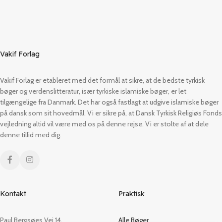
Vakif Forlag
Vakif Forlag er etableret med det formål at sikre, at de bedste tyrkisk
bøger og verdenslitteratur, især tyrkiske islamiske bøger, er let
tilgængelige fra Danmark. Det har også fastlagt at udgive islamiske bøger
på dansk som sit hovedmål. Vi er sikre på, at Dansk Tyrkisk Religiøs Fonds
vejledning altid vil være med os på denne rejse. Vi er stolte af at dele
denne tillid med dig.
Kontakt
Praktisk
Paul Bergsøes Vej 14,
Alle Bøger