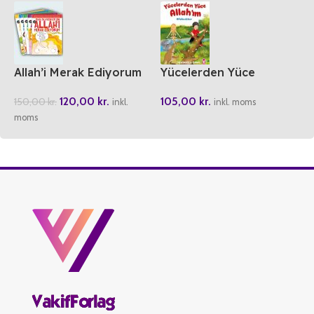
Allah’i Merak Ediyorum
Yücelerden Yüce
(5 Cilt)
Allah’im
120,00
kr.
105,00
kr.
150,00
kr.
inkl.
inkl. moms
moms