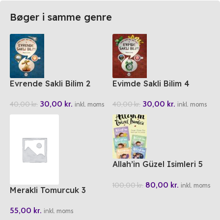
Bøger i samme genre
Evrende Sakli Bilim 2
Evimde Sakli Bilim 4
30,00
kr.
30,00
kr.
40,00
kr.
40,00
kr.
inkl. moms
inkl. moms
Allah’in Güzel Isimleri 5
Kitap (2. Set)
80,00
kr.
100,00
kr.
inkl. moms
Merakli Tomurcuk 3
Dinimiz Islam
55,00
kr.
inkl. moms