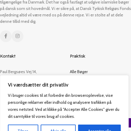
tilgængelige fra Danmark. Det har også fastlagt at udgive islamiske bøger
på dansk som sit hovedmål. Vi er sikre på, at Dansk Tyrkisk Religiøs Fonds
vejledning altid vil være med os på denne rejse. Vi er stolte af at dele
denne tillid med dig.
Kontakt
Praktisk
Paul Bergsøes Vej 14,
Alle Bøger
2600 Glostrup
Tilbud
Vi værdsætter dit privatliv
CVR: 42813915
Om os
Handelsbetingelser
Vi bruger cookies til at forbedre din browseroplevelse, vise
admin@vakifforlag.dk
Kontakt
personlige reklamer eller indhold og analysere trafikken på
+45 26 24 2354
vores netsted. Ved at klikke på "Accepter Alle Cookies" giver du
dit samtykke til vores brug af cookies.
Vakif Forlag @ 2024 | Power by
NemBestil ApS