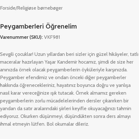
Forside
/
Religiøse børnebøger
Peygamberleri Öğrenelim
Varenummer (SKU):
VKF981
Sevgili çocuklar! Uzun yıllardan beri sizler için güzel hikâyeler, tatlı
maceralar hazırlayan Yaşar Kandemir hocamız, şimdi de size her
anınızda örnek olacak peygamberlerin öyküleriyle karşınızda.
Peygamber efendimiz ve ondan önceki diğer peygamberler
hakkında öğrenecekleriniz, hayatınız boyunca doğru ve yanlışa
nasıl karar vereceğinize ışık tutacak. Örnek almamız gereken
peygamberlerin zorlu mücadelelerinden dersler çıkarırken bir
yandan da satır aralarındaki şiirleri keyifle okuyacağınızı tahmin
ediyoruz. Okurken düşünmeyi, düşündükten sonra ders almayı
ihmal etmeyin lütfen. Bol okumalar dileriz.