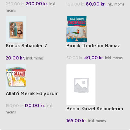
200,00
kr.
80,00
kr.
250,00
kr.
100,00
kr.
inkl.
inkl. moms
moms
Kücük Sahabiler 7
Biricik Ibadetim Namaz
Dünyanin En Sansli
40,00
kr.
20,00
kr.
50,00
kr.
Cocugu
inkl. moms
inkl. moms
Allah’i Merak Ediyorum
(5 Cilt)
120,00
kr.
150,00
kr.
inkl.
Benim Güzel Kelimelerim
moms
(6 Cilt)
165,00
kr.
inkl. moms