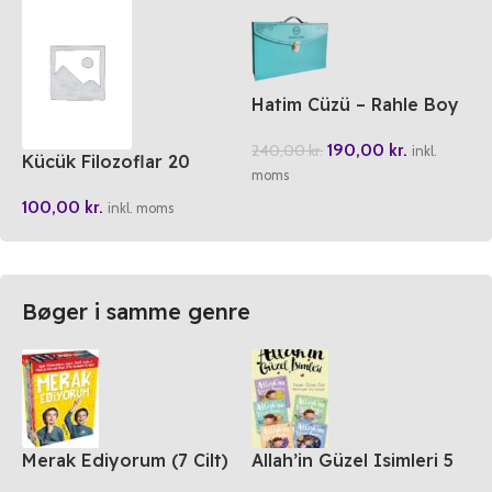
Hatim Cüzü – Rahle Boy
190,00
kr.
240,00
kr.
inkl.
Kücük Filozoflar 20
moms
Epiktetos’un Baskaldirisi
100,00
kr.
inkl. moms
Bøger i samme genre
Merak Ediyorum (7 Cilt)
Allah’in Güzel Isimleri 5
Kitap (2. Set)