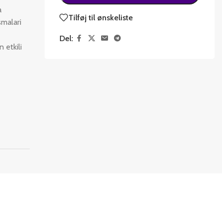
a
Tilføj til ønskeliste
smalari
Del:
 etkili