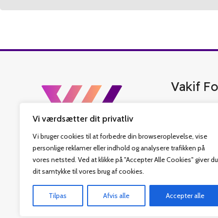
Vakif Fo
Vakif Forlag er 
Vi værdsætter dit privatliv
bedste tyrkisk b
islamiske bøger,
Vi bruger cookies til at forbedre din browseroplevelse, vise
har også fastlag
personlige reklamer eller indhold og analysere trafikken på
som sit hovedmål
vores netsted. Ved at klikke på "Accepter Alle Cookies" giver du
Religiøs Fonds v
dit samtykke til vores brug af cookies.
denne rejse. Vi 
Tilpas
Afvis alle
Accepter alle