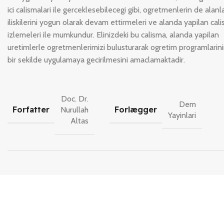
ici calismalari ile gerceklesebilecegi gibi, ogretmenlerin de alanl
iliskilerini yogun olarak devam ettirmeleri ve alanda yapilan cali
izlemeleri ile mumkundur. Elinizdeki bu calisma, alanda yapilan
uretimlerle ogretmenlerimizi bulusturarak ogretim programlarinin
bir sekilde uygulamaya gecirilmesini amaclamaktadir.
Doc. Dr.
Dem
Forfatter
Forlægger
Nurullah
Yayinlari
Altas