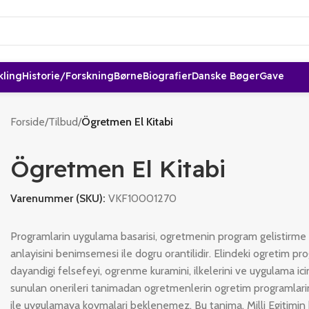
kling
Historie/forskning
Børne
Biografier
Danske Bøger
Gave
Forside
/
Tilbud
/
Ögretmen El Kitabi
Ögretmen El Kitabi
Varenummer (SKU):
VKF10001270
Programlarin uygulama basarisi, ogretmenin program gelistirme
anlayisini benimsemesi ile dogru orantilidir. Elindeki ogretim pr
dayandigi felsefeyi, ogrenme kuramini, ilkelerini ve uygulama ici
sunulan onerileri tanimadan ogretmenlerin ogretim programlarin
ile uygulamaya koymalari beklenemez. Bu tanima, Milli Egitimin