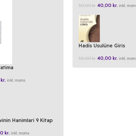
40,00
kr.
50,00
kr.
inkl. mom
Hadis Usulüne Giris
40,00
kr.
50,00
kr.
inkl. mom
Fatima
0
kr.
inkl. moms
nin Hanimlari 9 Kitap
00
kr.
inkl. moms