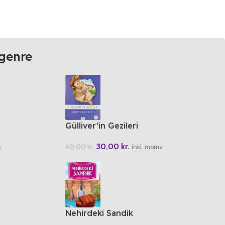
genre
Gülliver’in Gezileri
30,00
kr.
40,00
kr.
s
inkl. moms
Nehirdeki Sandik