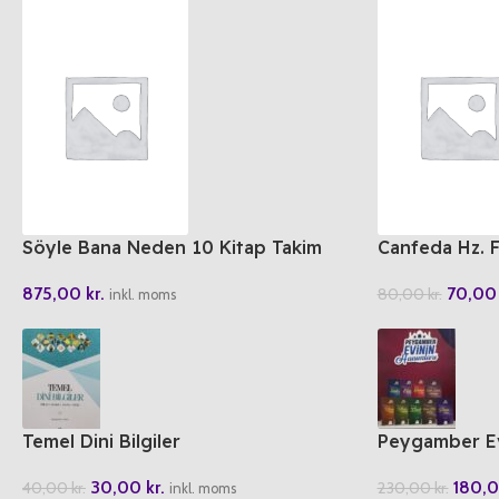
Söyle Bana Neden 10 Kitap Takim
Canfeda Hz. 
875,00
kr.
70,0
80,00
kr.
inkl. moms
Temel Dini Bilgiler
Peygamber Evi
30,00
kr.
180,
40,00
kr.
230,00
kr.
inkl. moms