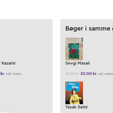
Bøger i samme 
r Kazanir
Sevgi Masali
0
kr.
20,00
kr.
30,00
kr.
inkl. moms
inkl. mom
Yasak Sehir