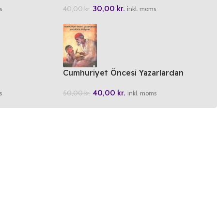
30,00
kr.
40,00
kr.
s
inkl. moms
Cumhuriyet Öncesi Yazarlardan
Cocuklara Hikayeler
40,00
kr.
50,00
kr.
s
inkl. moms