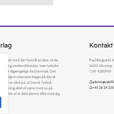
rlag
Kontakt
etableret med det formål at sikre, at de
Paul Bergsøes Ve
øger og verdenslitteratur, især tyrkiske
2600 Glostrup
 er let tilgængelige fra Danmark. Det
CVR: 42813915
t at udgive islamiske bøger på dansk
admin@vakiffo
. Vi er sikre på, at Dansk Tyrkisk
+45 26 24 23
ejledning altid vil være med os på
er stolte af at dele denne tillid med dig.