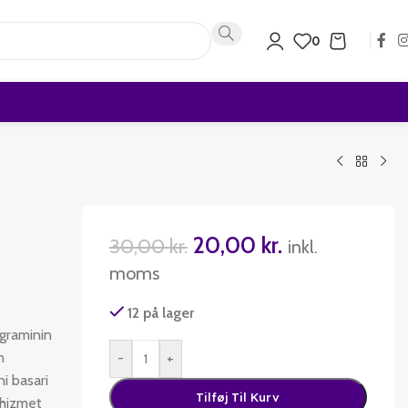
0
20,00
kr.
30,00
kr.
inkl.
moms
12 på lager
ograminin
n
-
+
i basari
Tilføj Til Kurv
 hizmet