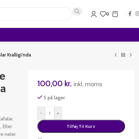
0
ar Kralligi’nda
e
100,00
kr.
inkl. moms
da
5 på lager
-
+
afalar,
, Eller
Tilføj Til Kurv
ve neler