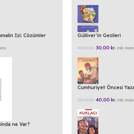
malin Izi: Cözümler
Gülliver’in Gezileri
30,00
kr.
40,00
kr.
moms
inkl. mom
Cumhuriyet Öncesi Yaza
Cocuklara Hikayeler
40,00
kr.
50,00
kr.
inkl. mom
inda ne Var?