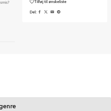
Tilføj til ønskeliste
ismis?
Del:
genre