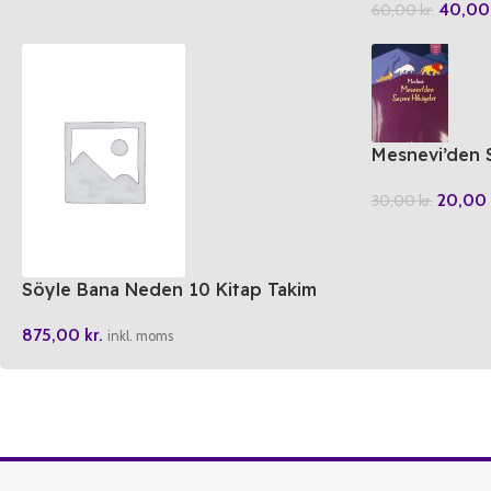
40,0
60,00
kr.
Mesnevi’den 
20,00
30,00
kr.
Söyle Bana Neden 10 Kitap Takim
875,00
kr.
inkl. moms