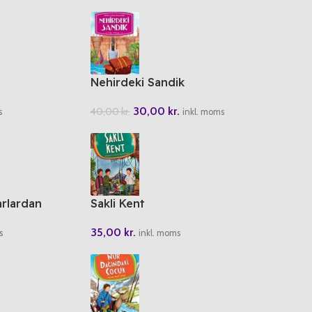
Nehirdeki Sandik
30,00
kr.
40,00
kr.
s
inkl. moms
rlardan
Sakli Kent
35,00
kr.
inkl. moms
s