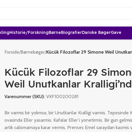
kling
Historie/forskning
Børne
Biografier
Danske Bøger
Gave
Forside
/
Børnebøger
/
Kücük Filozoflar 29 Simone Weil Unutkanl
Kücük Filozoflar 29 Simon
Weil Unutkanlar Kralligi’n
Varenummer (SKU):
VKF100200281
Bir varmis bir yokmus, bir Unutkanlar Kralligi varmis. Tepesinde K
ovasinda Eller yasarmis. Kafalar Eller’i yonetirmis. Bir gun gelmis
artik calismamaya karar vermis. Prenses Emel saraydan kacmis 