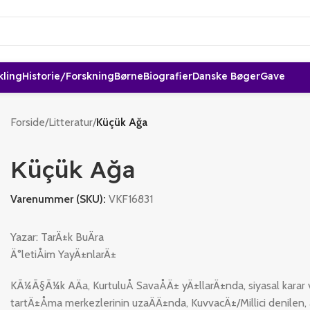
kling
Historie/forskning
Børne
Biografier
Danske Bøger
Gave
Forside
/
Litteratur
/
Küçük Ağa
Küçük Ağa
Varenummer (SKU):
VKF16831
Yazar: TarÄ±k BuÄra
Ä°letiÅim YayÄ±nlarÄ±
KÃ¼Ã§Ã¼k AÄa, KurtuluÅ SavaÅÄ± yÄ±llarÄ±nda, siyasal karar
tartÄ±Åma merkezlerinin uzaÄÄ±nda, KuvvacÄ±/Millici denilen