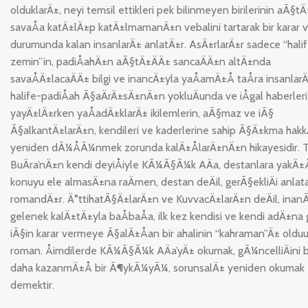
olduklarÄ±, neyi temsil ettikleri pek bilinmeyen birilerinin aÃ§t
savaÅa katÄ±lÄ±p katÄ±lmamanÄ±n vebalini tartarak bir karar
durumunda kalan insanlarÄ± anlatÄ±r. AsÄ±rlarÄ±r sadece “halife
zemin”in, padiÅahÄ±n aÃ§tÄ±ÄÄ± sancaÄÄ±n altÄ±nda
savaÅÄ±lacaÄÄ± bilgi ve inancÄ±yla yaÅamÄ±Å taÅra insanlar
halife-padiÅah Ã§aÄrÄ±sÄ±nÄ±n yokluÄunda ve iÅgal haberleri
yayÄ±lÄ±rken yaÅadÄ±klarÄ± ikilemlerin, aÃ§maz ve iÃ§
Ã§alkantÄ±larÄ±n, kendileri ve kaderlerine sahip Ã§Ä±kma hak
yeniden dÃ¼ÅÃ¼nmek zorunda kalÄ±ÅlarÄ±nÄ±n hikayesidir. 
BuÄra’nÄ±n kendi deyiÅiyle KÃ¼Ã§Ã¼k AÄa, destanlara yakÄ±Å
konuyu ele almasÄ±na raÄmen, destan deÄil, gerÃ§ekliÄi anlata
romandÄ±r. Ä°ttihatÃ§Ä±larÄ±n ve KuvvacÄ±larÄ±n deÄil, inan
gelenek kalÄ±tÄ±yla baÅbaÅa, ilk kez kendisi ve kendi adÄ±na 
iÃ§in karar vermeye Ã§alÄ±Åan bir ahalinin “kahraman”Ä± olduu
roman. Åimdilerde KÃ¼Ã§Ã¼k AÄa’yÄ± okumak, gÃ¼ncelliÄini b
daha kazanmÄ±Å bir Ã¶ykÃ¼yÃ¼, sorunsalÄ± yeniden okumak
demektir.