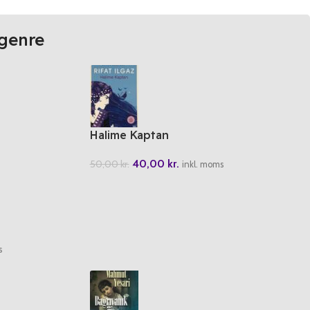
genre
Halime Kaptan
40,00
kr.
50,00
kr.
inkl. moms
s