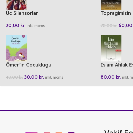
Üc Silahsorlar
Topragimizin
20,00
kr.
60,0
70,00
kr.
inkl. moms
Ömer’in Cocuklugu
Islam Ahlak Es
Kitabi
30,00
kr.
80,00
kr.
40,00
kr.
inkl. moms
inkl. 
Vakif Fo