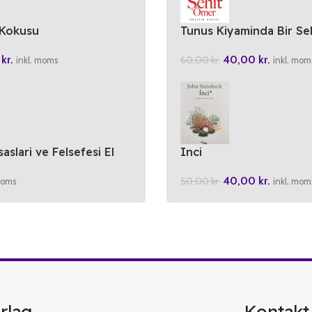
 Kokusu
Tunus Kiyaminda Bir Se
0
kr.
40,00
kr.
60,00
kr.
inkl. moms
inkl. mom
aslari ve Felsefesi El
Inci
40,00
kr.
50,00
kr.
inkl. mom
moms
rlag
Kontakt