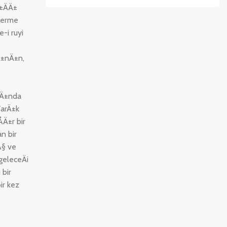
Ä±ÄÄ±
 verme
-i ruyi
Ä±nÄ±n,
kÄ±nda
TarÄ±k
Ä±r bir
n bir
Ã§ ve
geleceÄi
 bir
ir kez