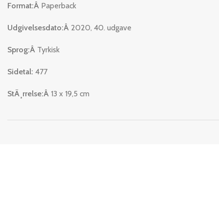
Format:Â
Paperback
Udgivelsesdato:Â
2020, 40. udgave
Sprog:Â
Tyrkisk
Sidetal:
477
StÃ¸rrelse:Â
13 x 19,5 cm