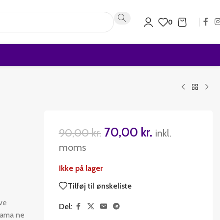
0
70,00
kr.
90,00
kr.
inkl.
moms
Ikke på lager
Tilføj til ønskeliste
 ve
Del:
, ama ne