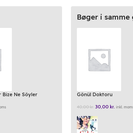
Bøger i samme 
 Bize Ne Söyler
Gönül Doktoru
30,00
kr.
40,00
kr.
moms
inkl. mom