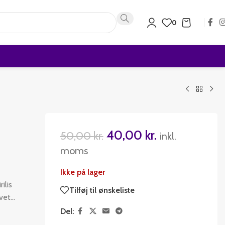
0
40,00
kr.
50,00
kr.
inkl.
moms
Ikke på lager
ilis
Tilføj til ønskeliste
rvet…
Del: