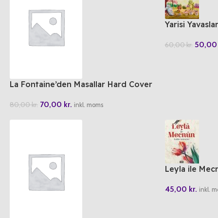
Yarisi Yavasla
50,0
60,00
kr.
La Fontaine’den Masallar Hard Cover
70,00
kr.
80,00
kr.
inkl. moms
Leyla ile Mec
45,00
kr.
inkl. 