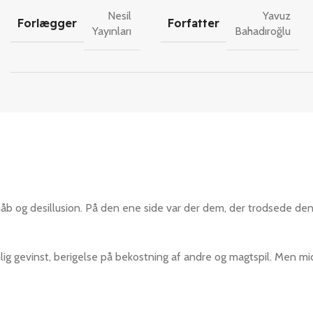
Nesil
Yavuz
Forlægger
Forfatter
Yayınları
Bahadıroğlu
håb og desillusion. På den ene side var der dem, der trodsede d
lig gevinst, berigelse på bekostning af andre og magtspil. Men m