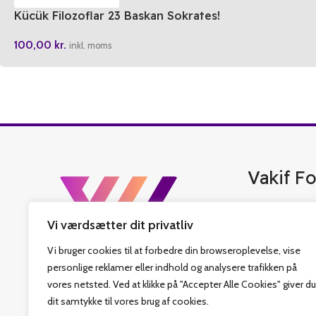
Kücük Filozoflar 23 Baskan Sokrates!
100,00
kr.
inkl. moms
Vakif Fo
Vakif Forlag er 
Vi værdsætter dit privatliv
bedste tyrkisk b
islamiske bøger,
Vi bruger cookies til at forbedre din browseroplevelse, vise
har også fastlag
personlige reklamer eller indhold og analysere trafikken på
som sit hovedmål
vores netsted. Ved at klikke på "Accepter Alle Cookies" giver du
Religiøs Fonds v
dit samtykke til vores brug af cookies.
denne rejse. Vi 