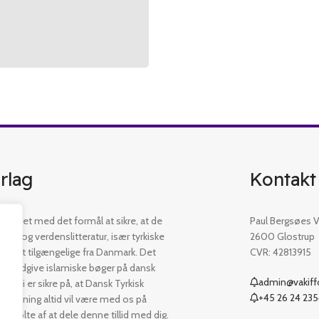
rlag
Kontakt
etableret med det formål at sikre, at de
Paul Bergsøes Ve
øger og verdenslitteratur, især tyrkiske
2600 Glostrup
 er let tilgængelige fra Danmark. Det
CVR: 42813915
t at udgive islamiske bøger på dansk
admin@vakiffo
. Vi er sikre på, at Dansk Tyrkisk
+45 26 24 23
ejledning altid vil være med os på
er stolte af at dele denne tillid med dig.