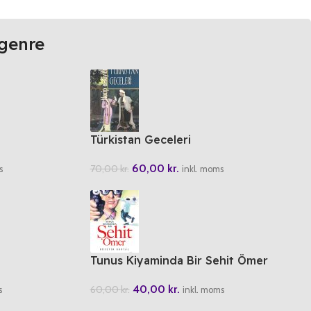
genre
Türkistan Geceleri
60,00
kr.
70,00
kr.
s
inkl. moms
Tunus Kiyaminda Bir Sehit Ömer
40,00
kr.
60,00
kr.
s
inkl. moms