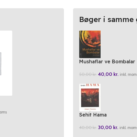
Bøger i samme 
Mushaflar ve Bombalar
40,00
kr.
50,00
kr.
inkl. mom
moms
Sehit Hama
30,00
kr.
40,00
kr.
inkl. mom