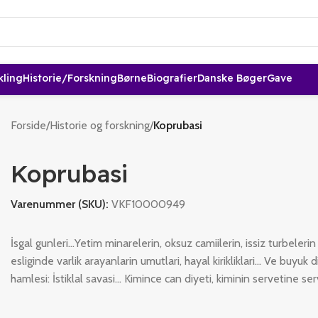
kling
Historie/forskning
Børne
Biografier
Danske Bøger
Gave
Forside
/
Historie og forskning
/
Koprubasi
Koprubasi
Varenummer (SKU):
VKF10000949
İsgal gunleri…Yetim minarelerin, oksuz camiilerin, issiz turbelerin
esliginde varlik arayanlarin umutlari, hayal kirikliklari… Ve buyuk dir
hamlesi: İstiklal savasi… Kimince can diyeti, kiminin servetine se