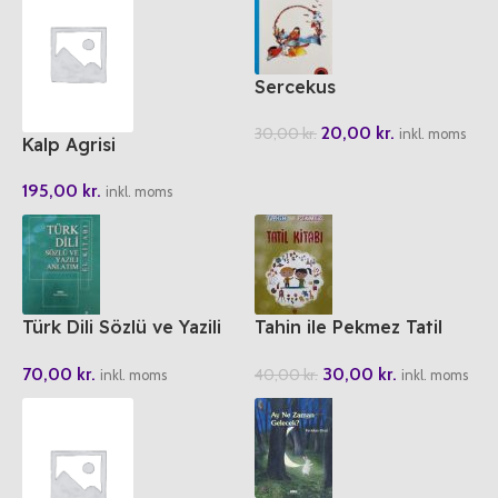
Sercekus
20,00
kr.
30,00
kr.
inkl. moms
Kalp Agrisi
195,00
kr.
inkl. moms
Türk Dili Sözlü ve Yazili
Tahin ile Pekmez Tatil
Anlatim El Kitabi
Kitabi
70,00
kr.
30,00
kr.
40,00
kr.
inkl. moms
inkl. moms