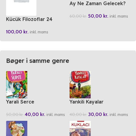
Ay Ne Zaman Gelecek?
50,00
kr.
60,00
kr.
inkl. moms
Kücük Filozoflar 24
Newton Ve Gökbilimciler
100,00
kr.
Cemiyeti
inkl. moms
Bøger i samme genre
Yarali Serce
Yankili Kayalar
40,00
kr.
30,00
kr.
50,00
kr.
40,00
kr.
inkl. moms
inkl. moms