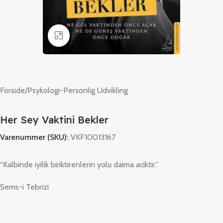
Klik for at forstørre
Forside
/
Psykologi-Personlig Udvikling
Her Sey Vaktini Bekler
Varenummer (SKU):
VKF10013167
“Kalbinde iyilik biriktirenlerin yolu daima aciktir.”
Sems-i Tebrizi