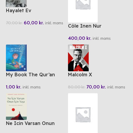
Hayalet Ev
60,00
kr.
70,00
kr.
inkl. moms
Cöle Inen Nur
400,00
kr.
inkl. moms
My Book The Qur’an
Malcolm X
1,00
kr.
70,00
kr.
80,00
kr.
inkl. moms
inkl. moms
Ne Icin Varsan Onun
Icin Yasa