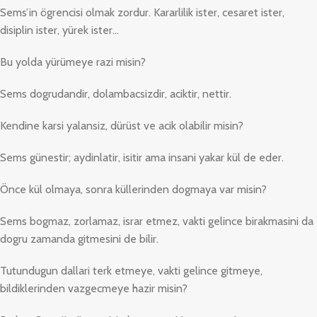
Sems’in ögrencisi olmak zordur. Kararlilik ister, cesaret ister,
disiplin ister, yürek ister…
Bu yolda yürümeye razi misin?
Sems dogrudandir, dolambacsizdir, aciktir, nettir.
Kendine karsi yalansiz, dürüst ve acik olabilir misin?
Sems günestir; aydinlatir, isitir ama insani yakar kül de eder.
Önce kül olmaya, sonra küllerinden dogmaya var misin?
Sems bogmaz, zorlamaz, israr etmez, vakti gelince birakmasini da
dogru zamanda gitmesini de bilir.
Tutundugun dallari terk etmeye, vakti gelince gitmeye,
bildiklerinden vazgecmeye hazir misin?