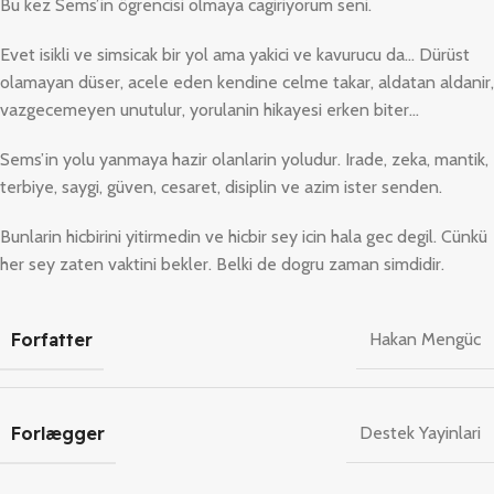
Bu kez Sems’in ögrencisi olmaya cagiriyorum seni.
Evet isikli ve simsicak bir yol ama yakici ve kavurucu da… Dürüst
olamayan düser, acele eden kendine celme takar, aldatan aldanir,
vazgecemeyen unutulur, yorulanin hikayesi erken biter…
Sems’in yolu yanmaya hazir olanlarin yoludur. Irade, zeka, mantik,
terbiye, saygi, güven, cesaret, disiplin ve azim ister senden.
Bunlarin hicbirini yitirmedin ve hicbir sey icin hala gec degil. Cünkü
her sey zaten vaktini bekler. Belki de dogru zaman simdidir.
Forfatter
Hakan Mengüc
Forlægger
Destek Yayinlari