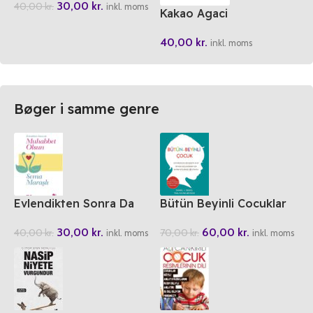
30,00
kr.
40,00
kr.
inkl. moms
Kakao Agaci
40,00
kr.
inkl. moms
Bøger i samme genre
Evlendikten Sonra Da
Bütün Beyinli Cocuklar
Muhabbet Olsun
60,00
kr.
30,00
kr.
70,00
kr.
40,00
kr.
inkl. moms
inkl. moms