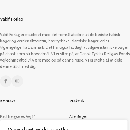
Vakif Forlag
Vakif Forlag er etableret med det formål at sikre, at de bedste tyrkisk
bøger og verdenslitteratur, især tyrkiske islamiske bøger, er let
tilgængelige fra Danmark. Det har også fastlagt at udgive islamiske bøger
på dansk som sit hovedmål. Vi er sikre på, at Dansk Tyrkisk Religiøs Fonds
vejledning altid vil være med os på denne rejse. Vi er stolte af at dele
denne tillid med dig.
Kontakt
Praktisk
Paul Bergsøes Vej 14,
Alle Bøger
2600 Glostrup
Tilbud
Vi værdsætter dit privatliv
CVR: 42813915
Om os