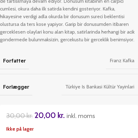
de tartisilmaya devam ediyor.
Donusum
kitabinin en carpici
cumlesi, okura daha ilk satirda kendini gosteriyor. Kafka,
hikayesine verdigi adla okurda bir donusum sureci beklentisi
olustursa da ters kose yapiyor. Garip bir donusumden itibaren
gerceklesen olaylari konu alan kitap, satirlarinda herhangi bir acik
gondermede bulunmaksizin, gercekustu bir gerceklik benimsiyor.
Forfatter
Franz Kafka
Forlægger
Türkiye Is Bankasi Kültür Yayinlari
20,00
kr.
30,00
kr.
inkl. moms
Ikke på lager