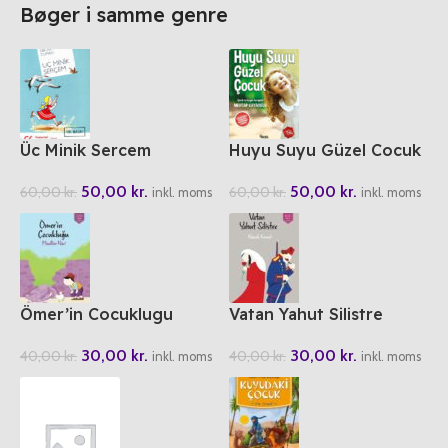
Bøger i samme genre
Üc Minik Sercem
Huyu Suyu Güzel Cocuk
50,00
kr.
50,00
kr.
60,00
kr.
60,00
kr.
inkl. moms
inkl. moms
Ömer’in Cocuklugu
Vatan Yahut Silistre
30,00
kr.
30,00
kr.
40,00
kr.
40,00
kr.
inkl. moms
inkl. moms