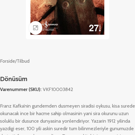
Klik for at forstørre
Forside
/
Tilbud
Dönüsüm
Varenummer (SKU):
VKF10003842
Franz Kafka’nin gundemden dusmeyen siradisi oykusu, kisa surede
okunacak ince bir hacme sahip olmasinin yani sira okurunu uzun
soluklu bir dusunce dunyasina yonlendiriyor. Yazarin 1912 yilinda
yazdigi eser, 100 yili askin suredir tum bilinmezleriyle gunumuzde