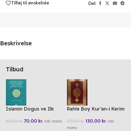
Tilføj til ønskeliste
Del:
Beskrivelse
Tilbud
Islamin Dogus ve Ilk
Rahle Boy Kur’an-i Kerim
Yayilisin Psiko-Sosyal
TDV
70,00
kr.
130,00
kr.
80,00
kr.
170,00
kr.
Acidan Tahlil
inkl. moms
inkl.
moms