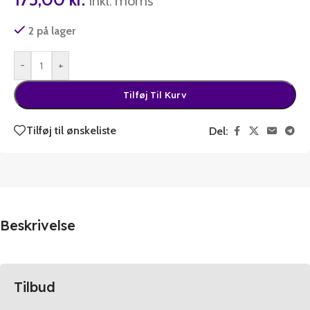
inkl. moms
2 på lager
-
+
Tilføj Til Kurv
Tilføj til ønskeliste
Del:
Beskrivelse
Tilbud