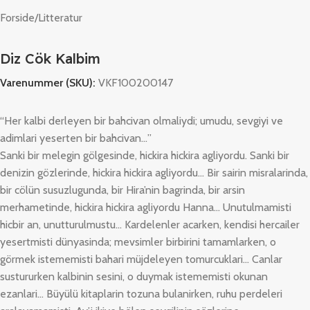
Forside
/
Litteratur
Diz Cök Kalbim
Varenummer (SKU):
VKF100200147
“Her kalbi derleyen bir bahcivan olmaliydi; umudu, sevgiyi ve
adimlari yeserten bir bahcivan…”
Sanki bir melegin gölgesinde, hickira hickira agliyordu. Sanki bir
denizin gözlerinde, hickira hickira agliyordu… Bir sairin misralarinda,
bir cölün susuzlugunda, bir Hira’nin bagrinda, bir arsin
merhametinde, hickira hickira agliyordu Hanna… Unutulmamisti
hicbir an, unutturulmustu… Kardelenler acarken, kendisi hercailer
yesertmisti dünyasinda; mevsimler birbirini tamamlarken, o
görmek istememisti bahari müjdeleyen tomurcuklari… Canlar
sustururken kalbinin sesini, o duymak istememisti okunan
ezanlari… Büyülü kitaplarin tozuna bulanirken, ruhu perdeleri