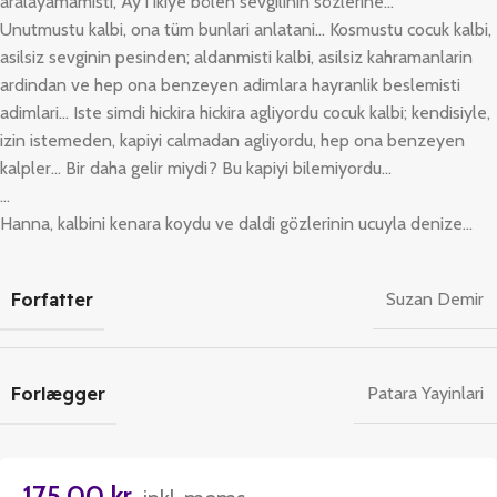
aralayamamisti, Ay’i ikiye bölen sevgilinin sözlerine…
Unutmustu kalbi, ona tüm bunlari anlatani… Kosmustu cocuk kalbi,
asilsiz sevginin pesinden; aldanmisti kalbi, asilsiz kahramanlarin
ardindan ve hep ona benzeyen adimlara hayranlik beslemisti
adimlari… Iste simdi hickira hickira agliyordu cocuk kalbi; kendisiyle,
izin istemeden, kapiyi calmadan agliyordu, hep ona benzeyen
kalpler… Bir daha gelir miydi? Bu kapiyi bilemiyordu…
…
Hanna, kalbini kenara koydu ve daldi gözlerinin ucuyla denize…
Forfatter
Suzan Demir
Forlægger
Patara Yayinlari
175,00
kr.