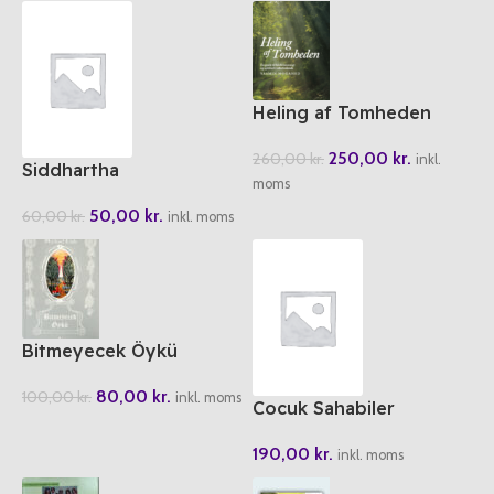
Heling af Tomheden
250,00
kr.
260,00
kr.
inkl.
Siddhartha
moms
50,00
kr.
60,00
kr.
inkl. moms
Bitmeyecek Öykü
80,00
kr.
100,00
kr.
inkl. moms
Cocuk Sahabiler
190,00
kr.
inkl. moms