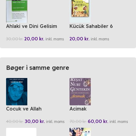
Ahlaki ve Dini Gelisim
Kücük Sahabiler 6
Enesin Görevi
20,00
kr.
20,00
kr.
30,00
kr.
inkl. moms
inkl. moms
Bøger i samme genre
Cocuk ve Allah
Acimak
30,00
kr.
60,00
kr.
40,00
kr.
70,00
kr.
inkl. moms
inkl. moms