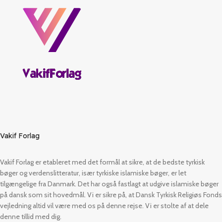
Vakif Forlag
Vakif Forlag er etableret med det formål at sikre, at de bedste tyrkisk
bøger og verdenslitteratur, især tyrkiske islamiske bøger, er let
tilgængelige fra Danmark. Det har også fastlagt at udgive islamiske bøger
på dansk som sit hovedmål. Vi er sikre på, at Dansk Tyrkisk Religiøs Fonds
vejledning altid vil være med os på denne rejse. Vi er stolte af at dele
denne tillid med dig.