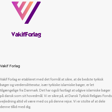
Vakif Forlag
Vakif Forlag er etableret med det formål at sikre, at de bedste tyrkisk
bøger og verdenslitteratur, især tyrkiske islamiske bøger, er let
tilgængelige fra Danmark. Det har også fastlagt at udgive islamiske bøger
på dansk som sit hovedmål. Vi er sikre på, at Dansk Tyrkisk Religiøs Fonds
vejledning altid vil være med os på denne rejse. Vi er stolte af at dele
denne tillid med dig.