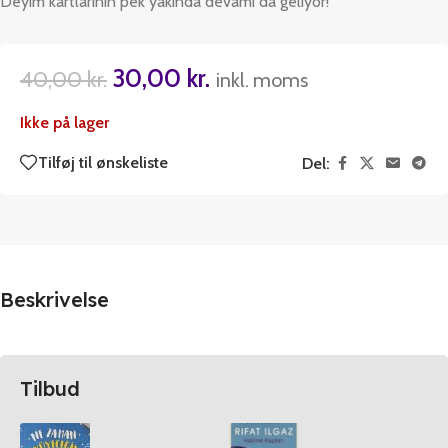
Deyim kartlarının pek yakında devamı da geliyor!
30,00
kr.
40,00
kr.
inkl. moms
Ikke på lager
Tilføj til ønskeliste
Del:
Beskrivelse
Tilbud