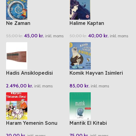
Ne Zaman
Halime Kaptan
Büyüyecegim?
40,00
kr.
45,00
kr.
50,00
kr.
55,00
kr.
inkl. moms
inkl. moms
Hadis Ansiklopedisi
Komik Hayvan Isimleri
Kütübi Sitte Tercüme Ve
Bakanligi
2.496,00
kr.
85,00
kr.
Serhi
inkl. moms
inkl. moms
Haram Yemenin Sonu
Mantik El Kitabi
20,00
kr.
75,00
kr.
inkl. moms
inkl. moms