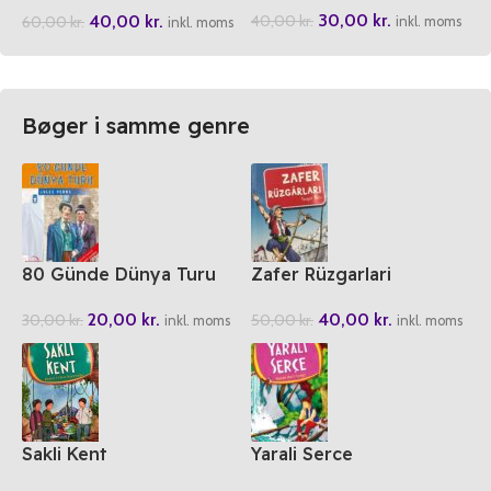
30,00
kr.
40,00
kr.
40,00
kr.
60,00
kr.
inkl. moms
inkl. moms
Bøger i samme genre
80 Günde Dünya Turu
Zafer Rüzgarlari
20,00
kr.
40,00
kr.
30,00
kr.
50,00
kr.
inkl. moms
inkl. moms
Sakli Kent
Yarali Serce