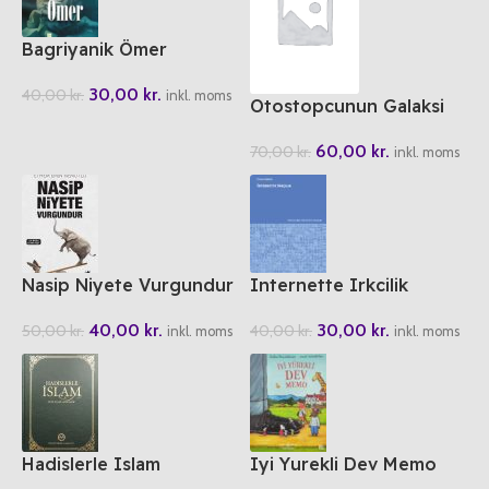
Bagriyanik Ömer
30,00
kr.
40,00
kr.
inkl. moms
Otostopcunun Galaksi
Rehberi
60,00
kr.
70,00
kr.
inkl. moms
Nasip Niyete Vurgundur
Internette Irkcilik
40,00
kr.
30,00
kr.
50,00
kr.
40,00
kr.
inkl. moms
inkl. moms
Hadislerle Islam
Iyi Yurekli Dev Memo
Serlevha Hadisler