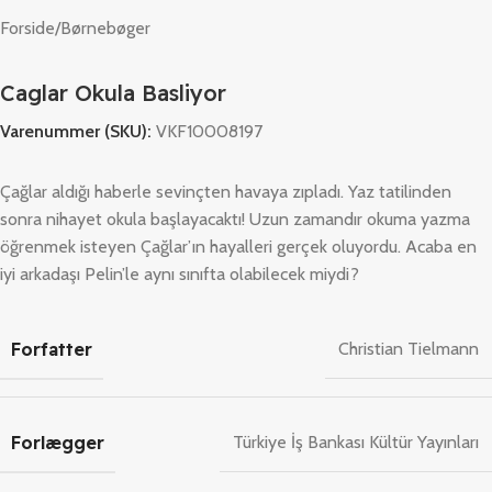
Forside
/
Børnebøger
Caglar Okula Basliyor
Varenummer (SKU):
VKF10008197
Çağlar aldığı haberle sevinçten havaya zıpladı. Yaz tatilinden
sonra nihayet okula başlayacaktı! Uzun zamandır okuma yazma
öğrenmek isteyen Çağlar’ın hayalleri gerçek oluyordu. Acaba en
iyi arkadaşı Pelin’le aynı sınıfta olabilecek miydi?
Forfatter
Christian Tielmann
Forlægger
Türkiye İş Bankası Kültür Yayınları