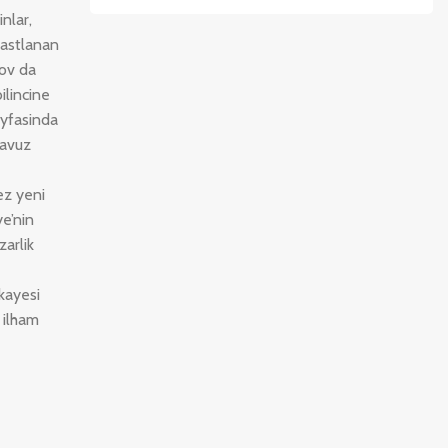
nlar,
 rastlanan
rov da
ilincine
ayfasinda
ilavuz
ez yeni
ye’nin
arlik
ikayesi
 ilham