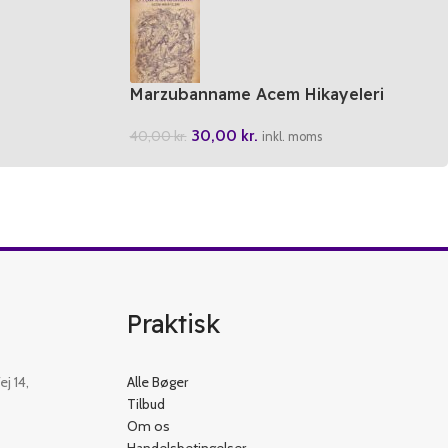
Marzubanname Acem Hikayeleri
30,00
kr.
40,00
kr.
inkl. moms
Praktisk
j 14,
Alle Bøger
Tilbud
Om os