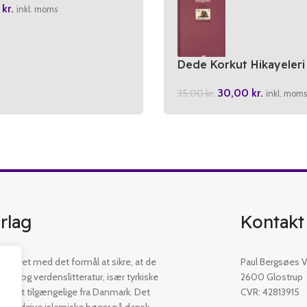
0
kr.
inkl. moms
Dede Korkut Hikayeleri
30,00
kr.
35,00
kr.
inkl. moms
rlag
Kontakt
etableret med det formål at sikre, at de
Paul Bergsøes Ve
øger og verdenslitteratur, især tyrkiske
2600 Glostrup
 er let tilgængelige fra Danmark. Det
CVR: 42813915