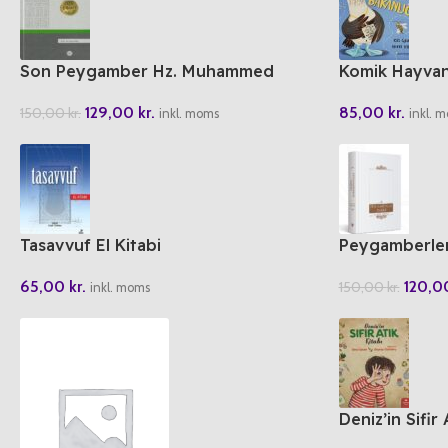
Son Peygamber Hz. Muhammed
Komik Hayvan 
Siyeri Nebi
85,00
kr.
129,00
kr.
150,00
kr.
inkl. 
inkl. moms
Tasavvuf El Kitabi
Peygamberler
65,00
kr.
120,
150,00
kr.
inkl. moms
Deniz’in Sifir 