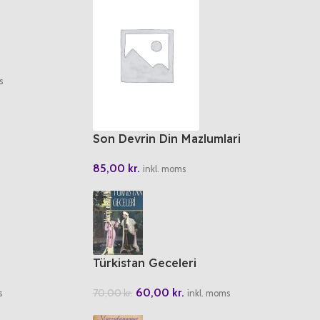
s
Son Devrin Din Mazlumlari
85,00
kr.
inkl. moms
Türkistan Geceleri
60,00
kr.
70,00
kr.
s
inkl. moms