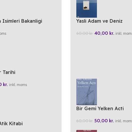
Isimleri Bakanligi
Yasli Adam ve Deniz
40,00
kr.
60,00
kr.
moms
inkl. mom
 Tarihi
00
kr.
inkl. moms
Bir Gemi Yelken Acti
50,00
kr.
60,00
kr.
inkl. mom
Atik Kitabi