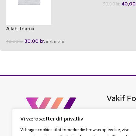
40,0
50,00
kr.
Allah Inanci
30,00
kr.
40,00
kr.
inkl. moms
Vakif Fo
Vakif Forlag er 
Vi værdsætter dit privatliv
bedste tyrkisk b
islamiske bøger,
Vi bruger cookies til at forbedre din browseroplevelse, vise