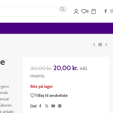
0
de
20,00
kr.
30,00
kr.
inkl.
moms
r genc
Ikke på lager
sinde
Tilføj til ønskeliste
lumsal
 ülkenin
Del:
 anlatir.