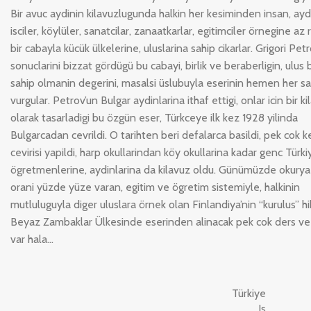
Bir avuc aydinin kilavuzlugunda halkin her kesiminden insan, aydi
isciler, köylüler, sanatcilar, zanaatkarlar, egitimciler örnegine az
bir cabayla kücük ülkelerine, uluslarina sahip cikarlar. Grigori Pet
sonuclarini bizzat gördügü bu cabayi, birlik ve beraberligin, ulus b
sahip olmanin degerini, masalsi üslubuyla eserinin hemen her s
vurgular. Petrov’un Bulgar aydinlarina ithaf ettigi, onlar icin bir k
olarak tasarladigi bu özgün eser, Türkceye ilk kez 1928 yilinda
Bulgarcadan cevrildi. O tarihten beri defalarca basildi, pek cok k
cevirisi yapildi, harp okullarindan köy okullarina kadar genc Türki
ögretmenlerine, aydinlarina da kilavuz oldu. Günümüzde okuryaz
orani yüzde yüze varan, egitim ve ögretim sistemiyle, halkinin
mutluluguyla diger uluslara örnek olan Finlandiya’nin “kurulus” h
Beyaz Zambaklar Ülkesinde eserinden alinacak pek cok ders ve
var hala…
Türkiye
Is