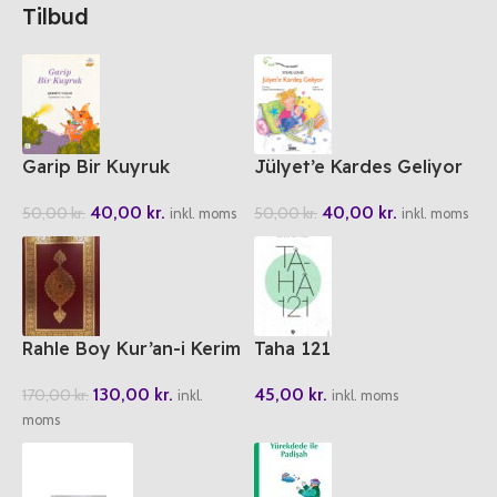
Tilbud
Garip Bir Kuyruk
Jülyet’e Kardes Geliyor
40,00
kr.
40,00
kr.
50,00
kr.
50,00
kr.
inkl. moms
inkl. moms
Rahle Boy Kur’an-i Kerim
Taha 121
TDV
45,00
kr.
130,00
kr.
170,00
kr.
inkl. moms
inkl.
moms