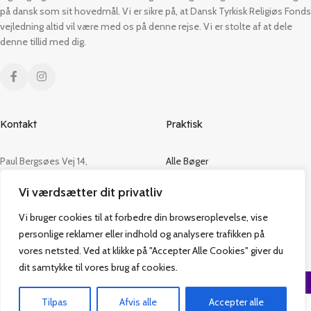
på dansk som sit hovedmål. Vi er sikre på, at Dansk Tyrkisk Religiøs Fonds
vejledning altid vil være med os på denne rejse. Vi er stolte af at dele
denne tillid med dig.
Kontakt
Praktisk
Paul Bergsøes Vej 14,
Alle Bøger
2600 Glostrup
Tilbud
Vi værdsætter dit privatliv
CVR: 42813915
Om os
Handelsbetingelser
Vi bruger cookies til at forbedre din browseroplevelse, vise
admin@vakifforlag.dk
Kontakt
personlige reklamer eller indhold og analysere trafikken på
+45 26 24 2354
vores netsted. Ved at klikke på "Accepter Alle Cookies" giver du
dit samtykke til vores brug af cookies.
Vakif Forlag @ 2024 | Power by
NemBestil ApS
Tilpas
Afvis alle
Accepter alle