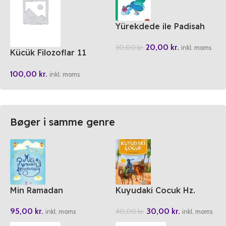
Yürekdede ile Padisah
20,00
kr.
30,00
kr.
inkl. moms
Kücük Filozoflar 11
Sokrates’in Aski
100,00
kr.
inkl. moms
Bøger i samme genre
Min Ramadan
Kuyudaki Cocuk Hz.
Aktivitetsbog
Yusuf
95,00
kr.
30,00
kr.
40,00
kr.
inkl. moms
inkl. moms