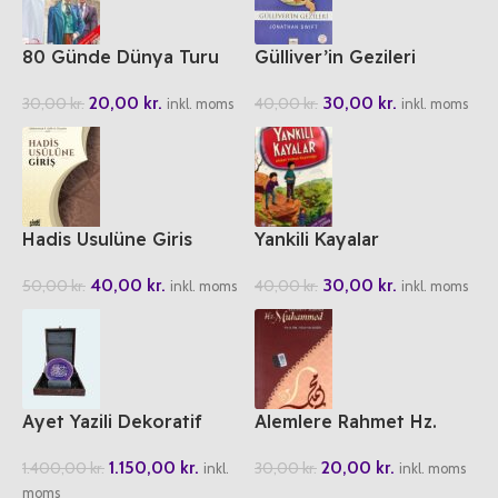
80 Günde Dünya Turu
Gülliver’in Gezileri
20,00
kr.
30,00
kr.
30,00
kr.
40,00
kr.
inkl. moms
inkl. moms
Hadis Usulüne Giris
Yankili Kayalar
40,00
kr.
30,00
kr.
50,00
kr.
40,00
kr.
inkl. moms
inkl. moms
Ayet Yazili Dekoratif
Alemlere Rahmet Hz.
Akik Tasi
Muhammed
1.150,00
kr.
20,00
kr.
1.400,00
kr.
30,00
kr.
inkl.
inkl. moms
moms