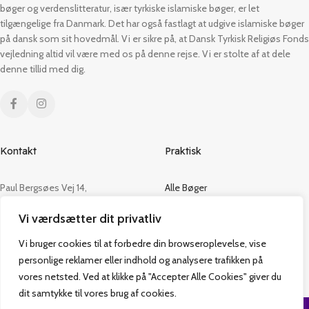
bøger og verdenslitteratur, især tyrkiske islamiske bøger, er let
tilgængelige fra Danmark. Det har også fastlagt at udgive islamiske bøger
på dansk som sit hovedmål. Vi er sikre på, at Dansk Tyrkisk Religiøs Fonds
vejledning altid vil være med os på denne rejse. Vi er stolte af at dele
denne tillid med dig.
Kontakt
Praktisk
Paul Bergsøes Vej 14,
Alle Bøger
2600 Glostrup
Tilbud
Vi værdsætter dit privatliv
CVR: 42813915
Om os
Handelsbetingelser
Vi bruger cookies til at forbedre din browseroplevelse, vise
admin@vakifforlag.dk
Kontakt
personlige reklamer eller indhold og analysere trafikken på
+45 26 24 2354
vores netsted. Ved at klikke på "Accepter Alle Cookies" giver du
dit samtykke til vores brug af cookies.
Vakif Forlag @ 2024 | Power by
NemBestil ApS