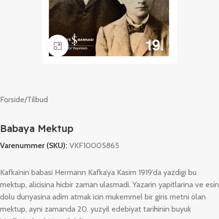
Klik for at forstørre
Forside
/
Tilbud
Babaya Mektup
Varenummer (SKU):
VKF10005865
Kafka’nin babasi Hermann Kafka’ya Kasim 1919’da yazdigi bu
mektup, alicisina hicbir zaman ulasmadi. Yazarin yapitlarina ve esin
dolu dunyasina adim atmak icin mukemmel bir giris metni olan
mektup, ayni zamanda 20. yuzyil edebiyat tarihinin buyuk