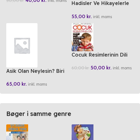
40,00
kr.
50,00
kr.
Mehmet
inkl. moms
Hadisler Ve Hikayelerle
Oruc
55,00
kr.
inkl. moms
Cocuk Resimlerinin Dili
50,00
kr.
60,00
kr.
inkl. moms
Asik Olan Neylesin? Biri
Bir Gün 1
65,00
kr.
inkl. moms
Bøger i samme genre