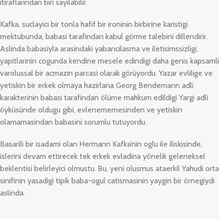
itiraflarindan biri sayilabilir.
Kafka, suclayici bir tonla hafif bir ironinin birbirine karistigi
mektubunda, babasi tarafindan kabul görme talebini dillendirir.
Aslinda babasiyla arasindaki yabancilasma ve iletisimssizligi,
yapitlarinin cogunda kendine mesele edindigi daha genis kapsamli
varolussal bir acmazin parcasi olarak görüyordu. Yazar evlilige ve
yetiskin bir erkek olmaya hazirlana Georg Bendemann adli
karakterinin babasi tarafindan ölüme mahkum edildigi Yargi adli
öyküsünde oldugu gibi, evlenememesinden ve yetiskin
olamamasindan babasini sorumlu tutuyordu.
Basarili bir isadami olan Hermann Kafka’nin oglu ile iliskisinde,
islerini devam ettirecek tek erkek evladina yönelik geleneksel
beklentisi belirleyici olmustu. Bu, yeni olusmus ataerkil Yahudi orta
sinifinin yasadigi tipik baba-ogul catismasinin yaygin bir örnegiydi
aslinda.