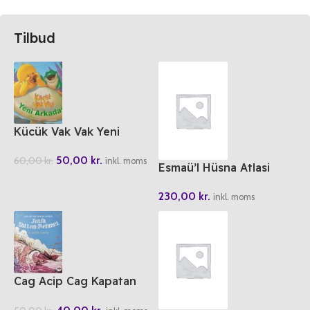
Tilbud
Kücük Vak Vak Yeni
Arkadas
50,00
kr.
60,00
kr.
inkl. moms
Esmaü’l Hüsna Atlasi
230,00
kr.
inkl. moms
Cag Acip Cag Kapatan
Padisah Fatih Sultan