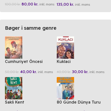
80,00
kr.
135,00
kr.
100,00
kr.
Yapistirma Oyunu
inkl. moms
inkl. moms
Bøger i samme genre
Cumhuriyet Öncesi
Kuklaci
Yazarlardan Cocuklara
30,00
kr.
40,00
kr.
40,00
kr.
50,00
kr.
Hikayeler
inkl. moms
inkl. moms
Sakli Kent
80 Günde Dünya Turu