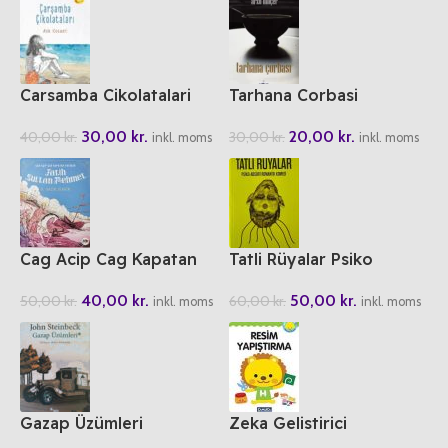
Carsamba Cikolatalari
Tarhana Corbasi
30,00
kr.
20,00
kr.
40,00
kr.
30,00
kr.
inkl. moms
inkl. moms
Cag Acip Cag Kapatan
Tatli Rüyalar Psiko
Padisah Fatih Sultan
Absürt Romantik Komedi
40,00
kr.
50,00
kr.
50,00
kr.
60,00
kr.
Mehmet
inkl. moms
inkl. moms
Gazap Üzümleri
Zeka Gelistirici
Faaliyetler 3 Resim