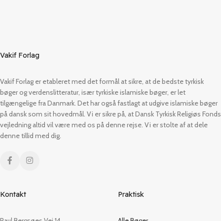
Vakif Forlag
Vakif Forlag er etableret med det formål at sikre, at de bedste tyrkisk
bøger og verdenslitteratur, især tyrkiske islamiske bøger, er let
tilgængelige fra Danmark. Det har også fastlagt at udgive islamiske bøger
på dansk som sit hovedmål. Vi er sikre på, at Dansk Tyrkisk Religiøs Fonds
vejledning altid vil være med os på denne rejse. Vi er stolte af at dele
denne tillid med dig.
Kontakt
Praktisk
Paul Bergsøes Vej 14,
Alle Bøger