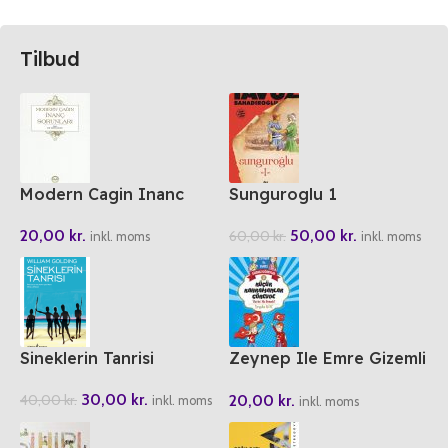
Tilbud
Modern Cagin Inanc
Sunguroglu 1
Sorunlari
50,00
kr.
20,00
kr.
60,00
kr.
inkl. moms
inkl. moms
Sineklerin Tanrisi
Zeynep Ile Emre Gizemli
Görevler 2 Kücük
30,00
kr.
20,00
kr.
40,00
kr.
Kahramanlar Görevde
inkl. moms
inkl. moms
Darbe Ne Demek?