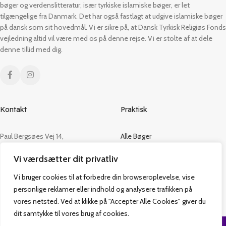
bøger og verdenslitteratur, især tyrkiske islamiske bøger, er let
tilgængelige fra Danmark. Det har også fastlagt at udgive islamiske bøger
på dansk som sit hovedmål. Vi er sikre på, at Dansk Tyrkisk Religiøs Fonds
vejledning altid vil være med os på denne rejse. Vi er stolte af at dele
denne tillid med dig.
Kontakt
Praktisk
Paul Bergsøes Vej 14,
Alle Bøger
2600 Glostrup
Tilbud
Vi værdsætter dit privatliv
CVR: 42813915
Om os
Handelsbetingelser
Vi bruger cookies til at forbedre din browseroplevelse, vise
admin@vakifforlag.dk
Kontakt
personlige reklamer eller indhold og analysere trafikken på
+45 26 24 2354
vores netsted. Ved at klikke på "Accepter Alle Cookies" giver du
dit samtykke til vores brug af cookies.
Vakif Forlag @ 2024 | Power by
NemBestil ApS