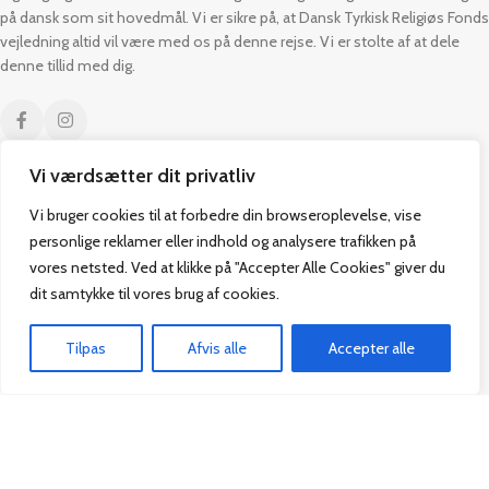
på dansk som sit hovedmål. Vi er sikre på, at Dansk Tyrkisk Religiøs Fonds
vejledning altid vil være med os på denne rejse. Vi er stolte af at dele
denne tillid med dig.
Vi værdsætter dit privatliv
Kontakt
Praktisk
Vi bruger cookies til at forbedre din browseroplevelse, vise
personlige reklamer eller indhold og analysere trafikken på
Paul Bergsøes Vej 14,
Alle Bøger
vores netsted. Ved at klikke på "Accepter Alle Cookies" giver du
2600 Glostrup
Tilbud
dit samtykke til vores brug af cookies.
CVR: 42813915
Om os
Handelsbetingelser
admin@vakifforlag.dk
Tilpas
Afvis alle
Accepter alle
Kontakt
+45 26 24 2354
Hjem
Alle Bøger
Kurv
Menu
Vakif Forlag @ 2024 | Power by
NemBestil ApS