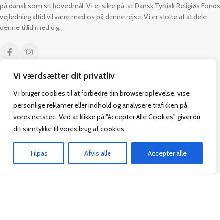
på dansk som sit hovedmål. Vi er sikre på, at Dansk Tyrkisk Religiøs Fonds
vejledning altid vil være med os på denne rejse. Vi er stolte af at dele
denne tillid med dig.
Vi værdsætter dit privatliv
Kontakt
Praktisk
Vi bruger cookies til at forbedre din browseroplevelse, vise
personlige reklamer eller indhold og analysere trafikken på
Paul Bergsøes Vej 14,
Alle Bøger
vores netsted. Ved at klikke på "Accepter Alle Cookies" giver du
2600 Glostrup
Tilbud
dit samtykke til vores brug af cookies.
CVR: 42813915
Om os
Handelsbetingelser
Tilpas
Afvis alle
Accepter alle
admin@vakifforlag.dk
Kontakt
+45 26 24 2354
Hjem
Alle Bøger
Kurv
Menu
Vakif Forlag @ 2024 | Power by
NemBestil ApS