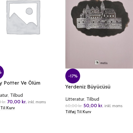
%
-17%
y Potter Ve Ölüm
Yerdeniz Büyücüsü
garlari
ratur
,
Tilbud
Litteratur
,
Tilbud
70,00
kr.
0
kr.
inkl. moms
50,00
kr.
60,00
kr.
inkl. moms
 Til Kurv
Tilføj Til Kurv