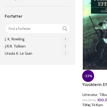
Forfatter
J. K. Rowling
3
J.R.R. Tolkien
2
Ursula K. Le Guin
1
-23%
Yüzüklerin Ef
Kisim Yüzük K
Litteratur
,
Tilb
100,
130,00
kr.
Tilføj Til Kurv