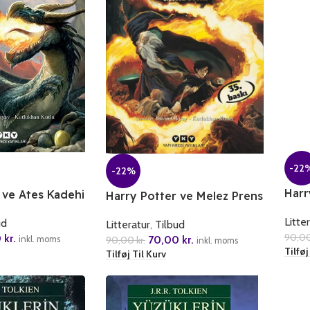
-22
-22%
Harr
 ve Ates Kadehi
Harry Potter ve Melez Prens
Yadi
Litte
ud
Litteratur
,
Tilbud
90,0
0
kr.
70,00
kr.
90,00
kr.
inkl. moms
inkl. moms
Tilføj
Tilføj Til Kurv