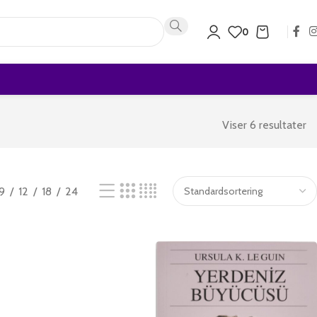
0
Viser 6 resultater
9
12
18
24