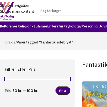
Skip to navigation
Skip to main content
lle
Koraner
Religion/sufisme
Litteratur
Psykologi/Personlig Udvi
Forside
/
Varer tagged “Fantastik edebiyat”
Fantasti
Filtrer Efter Pris
Pris:
50 kr.
—
100 kr.
Filter