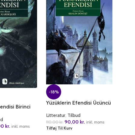
-18%
Yüzüklerin Efendisi Ücüncü
endisi Birinci
Kisim Kralin Dönüsü
ardesligi
Litteratur
,
Tilbud
ud
90,00
kr.
110,00
kr.
inkl. moms
00
kr.
inkl. moms
Tilføj Til Kurv