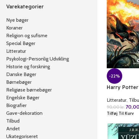
Varekategorier
Nye bøger
Koraner
Religion og sufisme
Special Bøger
Litteratur
Psykologi-Personlig Udvikling
Historie og forskning
Danske Bøger
-22%
Børnebøger
Harry Potter
Religiøse børnebøger
Engelske Bøger
Litteratur
,
Tilb
Biografier
70,0
90,00
kr.
Gave-dekoration
Tilføj Til Kurv
Tilbud
Andet
Ukategoriseret