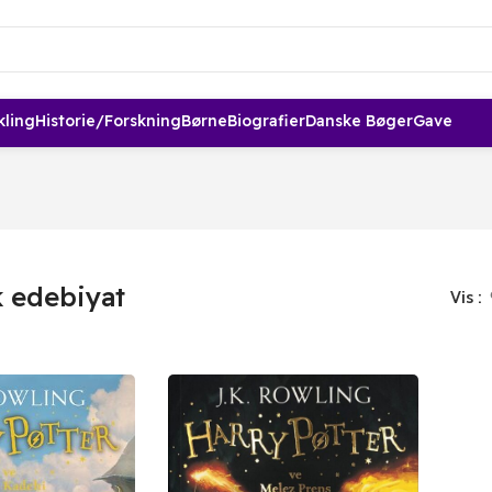
kling
Historie/forskning
Børne
Biografier
Danske Bøger
Gave
k edebiyat
Vis