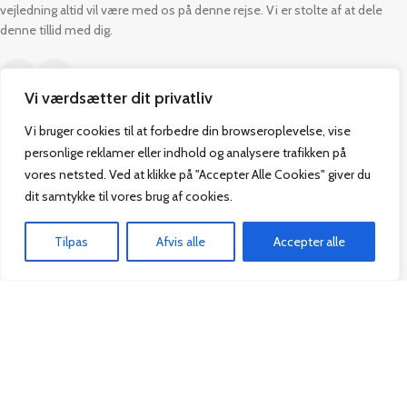
vejledning altid vil være med os på denne rejse. Vi er stolte af at dele
denne tillid med dig.
Vi værdsætter dit privatliv
Vi bruger cookies til at forbedre din browseroplevelse, vise
Kontakt
Praktisk
personlige reklamer eller indhold og analysere trafikken på
vores netsted. Ved at klikke på "Accepter Alle Cookies" giver du
Paul Bergsøes Vej 14,
Alle Bøger
dit samtykke til vores brug af cookies.
2600 Glostrup
Tilbud
CVR: 42813915
Om os
Tilpas
Afvis alle
Accepter alle
Handelsbetingelser
admin@vakifforlag.dk
Kontakt
Hjem
Alle Bøger
Kurv
Menu
+45 26 24 2354
Vakif Forlag @ 2024 | Power by
NemBestil ApS