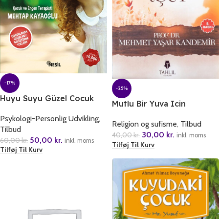
-17%
-25%
Huyu Suyu Güzel Cocuk
Mutlu Bir Yuva Icin
Psykologi-Personlig Udvikling
,
Religion og sufisme
,
Tilbud
Tilbud
30,00
kr.
40,00
kr.
inkl. moms
50,00
kr.
60,00
kr.
inkl. moms
Tilføj Til Kurv
Tilføj Til Kurv