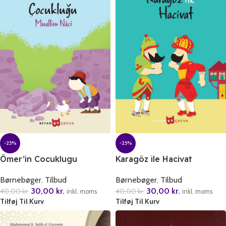
-25%
-25%
Ömer’in Cocuklugu
Karagöz ile Hacivat
Børnebøger
,
Tilbud
Børnebøger
,
Tilbud
30,00
kr.
30,00
kr.
40,00
kr.
40,00
kr.
inkl. moms
inkl. moms
Tilføj Til Kurv
Tilføj Til Kurv