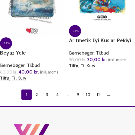
-33%
Aritmetik Iyi Kuslar Pekiyi
-33%
Beyaz Yele
Børnebøger
,
Tilbud
20,00
kr.
30,00
kr.
inkl. moms
Børnebøger
,
Tilbud
Tilføj Til Kurv
40,00
kr.
60,00
kr.
inkl. moms
Tilføj Til Kurv
1
2
3
4
…
9
10
11
→