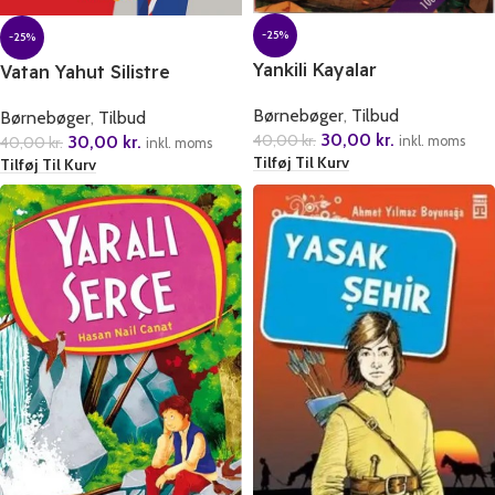
-25%
-25%
Yankili Kayalar
Vatan Yahut Silistre
Børnebøger
,
Tilbud
Børnebøger
,
Tilbud
30,00
kr.
40,00
kr.
30,00
kr.
40,00
kr.
inkl. moms
inkl. moms
Tilføj Til Kurv
Tilføj Til Kurv