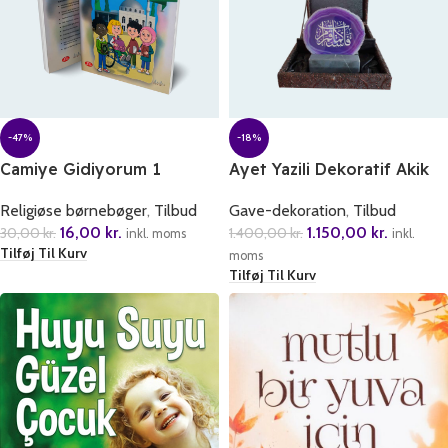
-47%
-18%
Camiye Gidiyorum 1
Ayet Yazili Dekoratif Akik
Tasi
Religiøse børnebøger
,
Tilbud
Gave-dekoration
,
Tilbud
16,00
kr.
1.150,00
kr.
30,00
kr.
1.400,00
kr.
inkl. moms
inkl.
Tilføj Til Kurv
moms
Tilføj Til Kurv