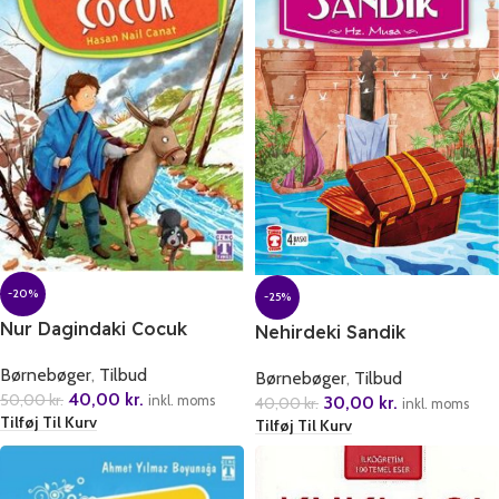
-20%
-25%
Nur Dagindaki Cocuk
Nehirdeki Sandik
Børnebøger
,
Tilbud
Børnebøger
,
Tilbud
40,00
kr.
50,00
kr.
30,00
kr.
inkl. moms
40,00
kr.
inkl. moms
Tilføj Til Kurv
Tilføj Til Kurv