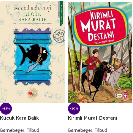
-33%
-20%
Kücük Kara Balik
Kirimli Murat Destani
Børnebøger
,
Tilbud
Børnebøger
,
Tilbud