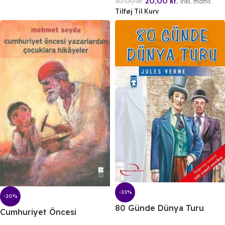
20,00
kr.
30,00
kr.
inkl. moms
Tilføj Til Kurv
-33%
-20%
80 Günde Dünya Turu
Cumhuriyet Öncesi
Yazarlardan Cocuklara