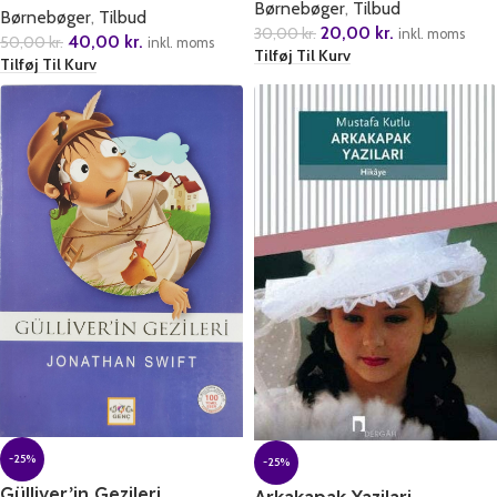
Børnebøger
,
Tilbud
Børnebøger
,
Tilbud
Hikayeler
20,00
kr.
30,00
kr.
inkl. moms
40,00
kr.
50,00
kr.
inkl. moms
Tilføj Til Kurv
Tilføj Til Kurv
-25%
-25%
Gülliver’in Gezileri