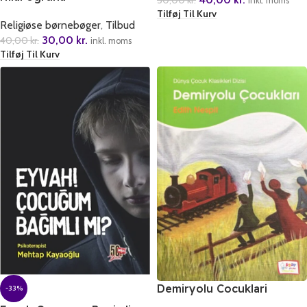
50,00
kr.
inkl. moms
Tilføj Til Kurv
Religiøse børnebøger
,
Tilbud
30,00
kr.
40,00
kr.
inkl. moms
Tilføj Til Kurv
Demiryolu Cocuklari
-33%