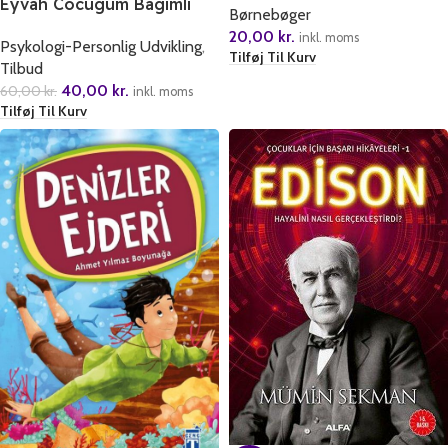
Eyvah Cocugum Bagimli
Børnebøger
Mi?
20,00
kr.
inkl. moms
Psykologi-Personlig Udvikling
,
Tilføj Til Kurv
Tilbud
40,00
kr.
60,00
kr.
inkl. moms
Tilføj Til Kurv