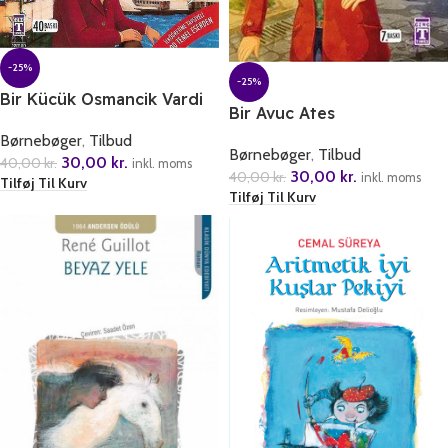
-25%
-25%
Bir Kücük Osmancik Vardi
Bir Avuc Ates
Børnebøger
,
Tilbud
Børnebøger
,
Tilbud
30,00
kr.
40,00
kr.
inkl. moms
30,00
kr.
40,00
kr.
inkl. moms
Tilføj Til Kurv
Tilføj Til Kurv