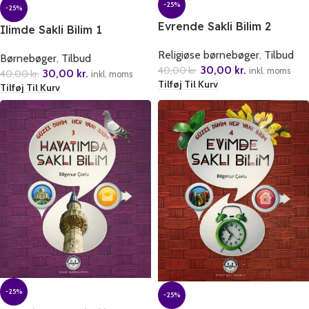
-25%
-25%
Evrende Sakli Bilim 2
Ilimde Sakli Bilim 1
Religiøse børnebøger
,
Tilbud
Børnebøger
,
Tilbud
30,00
kr.
40,00
kr.
inkl. moms
30,00
kr.
40,00
kr.
inkl. moms
Tilføj Til Kurv
Tilføj Til Kurv
-25%
-25%