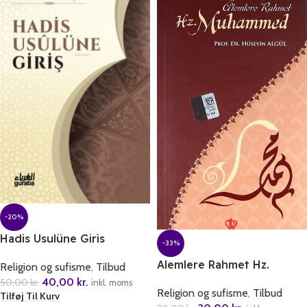
-20%
Hadis Usulüne Giris
-33%
Alemlere Rahmet Hz.
Religion og sufisme
,
Tilbud
Muhammed
40,00
kr.
50,00
kr.
inkl. moms
Religion og sufisme
,
Tilbud
Tilføj Til Kurv