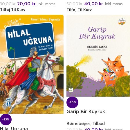
20,00
kr.
40,00
kr.
30,00
kr.
50,00
kr.
inkl. moms
inkl. moms
Tilføj Til Kurv
Tilføj Til Kurv
-20%
Garip Bir Kuyruk
-25%
Børnebøger
,
Tilbud
Hilal Ugruna
40,00
kr.