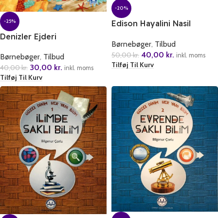
-20%
-25%
Edison Hayalini Nasil
Gerceklestirdi?
Denizler Ejderi
Børnebøger
,
Tilbud
40,00
kr.
50,00
kr.
inkl. moms
Børnebøger
,
Tilbud
Tilføj Til Kurv
30,00
kr.
40,00
kr.
inkl. moms
Tilføj Til Kurv