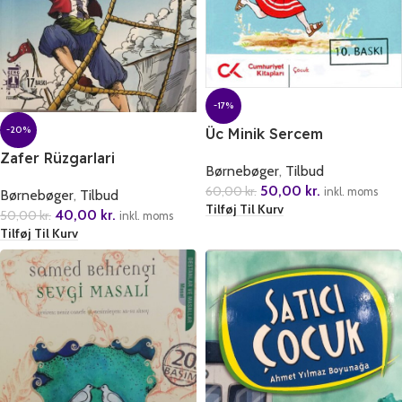
-17%
-20%
Üc Minik Sercem
Zafer Rüzgarlari
Børnebøger
,
Tilbud
50,00
kr.
60,00
kr.
inkl. moms
Børnebøger
,
Tilbud
Tilføj Til Kurv
40,00
kr.
50,00
kr.
inkl. moms
Tilføj Til Kurv