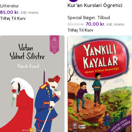
Kur’an Kurslari Ögretici
Litteratur
Kitabi 1-2
85,00
kr.
inkl. moms
Special Bøger
,
Tilbud
Tilføj Til Kurv
70,00
kr.
80,00
kr.
inkl. moms
Tilføj Til Kurv