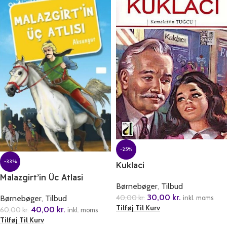
-25%
-33%
Kuklaci
Malazgirt’in Üc Atlasi
Børnebøger
,
Tilbud
30,00
kr.
40,00
kr.
Børnebøger
,
Tilbud
inkl. moms
Tilføj Til Kurv
40,00
kr.
60,00
kr.
inkl. moms
Tilføj Til Kurv