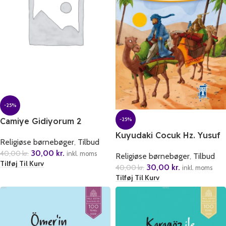
-25%
Camiye Gidiyorum 2
-25%
Kuyudaki Cocuk Hz. Yusuf
Religiøse børnebøger
,
Tilbud
30,00
kr.
40,00
kr.
inkl. moms
Religiøse børnebøger
,
Tilbud
Tilføj Til Kurv
30,00
kr.
40,00
kr.
inkl. moms
Tilføj Til Kurv