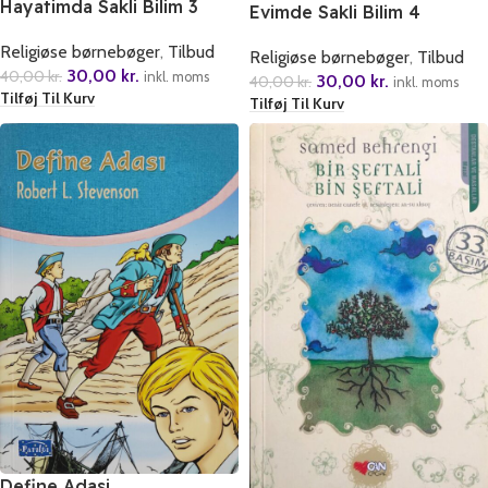
Hayatimda Sakli Bilim 3
Evimde Sakli Bilim 4
Religiøse børnebøger
,
Tilbud
Religiøse børnebøger
,
Tilbud
30,00
kr.
40,00
kr.
inkl. moms
30,00
kr.
40,00
kr.
inkl. moms
Tilføj Til Kurv
Tilføj Til Kurv
Define Adasi